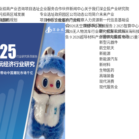
业招商
产业咨询
项目选址
企业服务
合作伙伴
新闻中心
关于我们
深企投产业研究院
托招商
区域发展
专业选址
政府园区
公司动态
公司简介
未来产业
商策略
规划
项目申报
企业客户
产业观察
人力资源
新一代信息基础设
关结果
时间
下载量
热门资料
商办会
产业规划
投融资服
行业协会
联系我们
施
1
2026太空数据中心发展报告
2
2025智算中
商培训
园区规划
务
基金公司
新一代智能终端
2026无人物流车行业研究报告
6
2025深海
区运营
策划包装
半导体与集成电路
告
9
2026超导材料产业链研究报告
10
202
项目评估
新型元器件
专题研究
航空航天
新能源
新能源汽车
新材料
生物医药
高端装备
现代消费
现代服务业