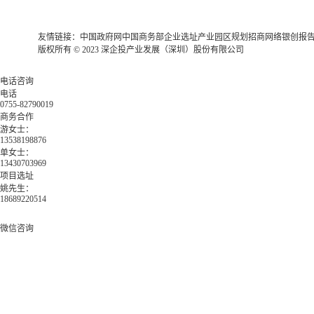
友情链接：
中国政府网
中国商务部
企业选址
产业园区规划
招商网络
银创报
版权所有 © 2023 深企投产业发展（深圳）股份有限公司
电话咨询
电话
0755-82790019
商务合作
游女士：
13538198876
单女士：
13430703969
项目选址
姚先生：
18689220514
微信咨询