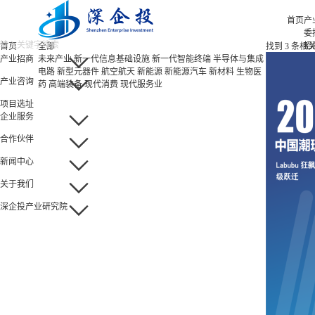
首页
产
委
招
首页
全部
找到
3
条相
招
产业招商
未来产业
新一代信息基础设施
新一代智能终端
半导体与集成
招
电路
新型元器件
航空航天
新能源
新能源汽车
新材料
生物医
产业咨询
园
药
高端装备
现代消费
现代服务业
项目选址
企业服务
合作伙伴
新闻中心
关于我们
深企投产业研究院