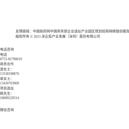
友情链接：
中国政府网
中国商务部
企业选址
产业园区规划
招商网络
银创报
版权所有 © 2023 深企投产业发展（深圳）股份有限公司
电话咨询
电话
0755-82790019
商务合作
游女士：
13538198876
单女士：
13430703969
项目选址
姚先生：
18689220514
微信咨询