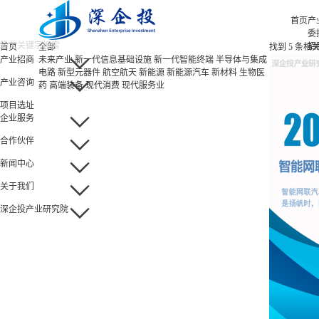
首页
产
委
招
首页
全部
找到
5
条相
招
产业招商
未来产业
新一代信息基础设施
新一代智能终端
半导体与集成
招
电路
新型元器件
航空航天
新能源
新能源汽车
新材料
生物医
产业咨询
园
药
高端装备
现代消费
现代服务业
项目选址
企业服务
合作伙伴
新闻中心
关于我们
深企投产业研究院