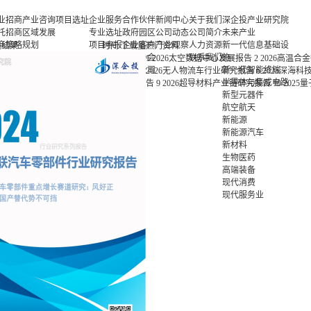
业招商
产业咨询
项目选址
企业服务
合作伙伴
新闻中心
关于我们
深企投产业研究院
托招商
区域发展
专业选址
政府园区
公司动态
公司简介
未来产业
商策略
规划
项目申报
企业客户
产业观察
人力资源
新一代信息基础设
关结果
时间
下载量
热门资料
商办会
产业规划
投融资服
行业协会
联系我们
施
1
2026太空数据中心发展报告
2
2026高温合
商培训
园区规划
务
基金公司
新一代智能终端
2026无人物流车行业研究报告
6
2025深海
区运营
策划包装
半导体与集成电路
告
9
2026超导材料产业链研究报告
10
202
项目评估
新型元器件
专题研究
航空航天
新能源
新能源汽车
新材料
生物医药
高端装备
现代消费
现代服务业