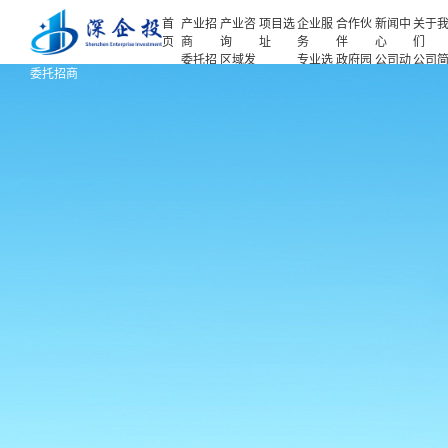
首
产业招
产业咨
项目选
企业服
合作伙
新闻中
关于
页
商
询
址
务
伴
心
们
委托招
区域发
专业选
政府园
公司动
公司
首页
委托招商
商
展规划
址
区
态
介
产业招商
招商策
产业规
项目申
企业客
产业观
人力
略
划
报
户
察
源
产业咨询
招商办
园区规
投融资
行业协
联系
会
划
服务
会
们
项目选址
招商培
策划包
基金公
企业服务
训
装
司
园区运
项目评
合作伙伴
营
估
新闻中心
专题研
究
关于我们
深企投产业研究院