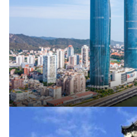
区
厦
门
市
海
沧