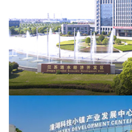
江
苏
涟
水
经
开
区