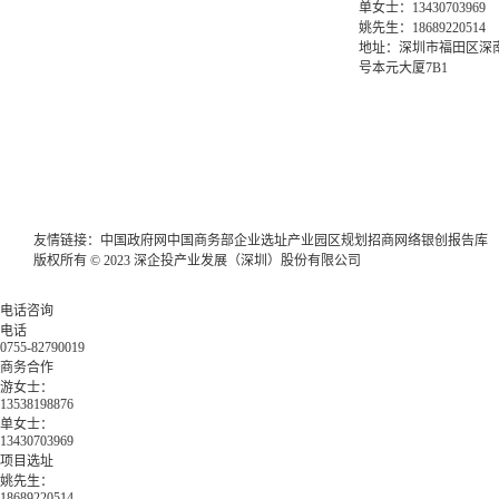
单女士：13430703969
姚先生：18689220514
地址：深圳市福田区深南
号本元大厦7B1
友情链接：
中国政府网
中国商务部
企业选址
产业园区规划
招商网络
银创报告库
版权所有 © 2023 深企投产业发展（深圳）股份有限公司
电话咨询
电话
0755-82790019
商务合作
游女士：
13538198876
单女士：
13430703969
项目选址
姚先生：
18689220514