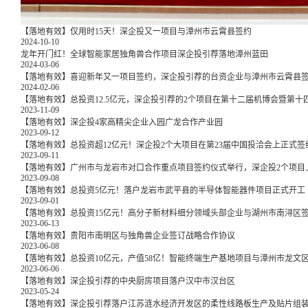
【落地有效】仅用时15天！深企投又一项目与漳州市云霄县签约
2024-10-10
龙年开门红！全球智能家居独角兽合作项目深企投引荐落地漳州蓝田
2024-03-06
【落地有效】喜迎新年又一项目签约，深企投引荐的台资企业与漳州市云霄县
2024-02-06
【落地有效】总投资12.5亿元，深企投引荐的2个项目在第十二届机博会暨第
2023-11-09
【落地有效】深企投4家高精尖企业入园广龙合作产业园
2023-09-12
【落地有效】总投资超12亿元！深企投2个大项目在第23届中国投洽会上正式签
2023-09-11
【落地有效】广州市与龙岩市对口合作重点项目签约仪式举行，深企投2个项目
2023-09-08
【落地有效】总投资5亿元！落户龙岩市武平县的半导体智能器件项目正式开工
2023-09-01
【落地有效】总投资15亿元！高分子新材料细分领域头部企业与湖州市南浔区
2023-06-13
【落地有效】贵阳市南明区与独角兽企业签订战略合作协议
2023-06-08
【落地有效】总投资10亿元，产值58亿！智能终端生产基地项目与漳州市龙文
2023-06-06
【落地有效】深企投引荐的中央厨房项目落户汉中市汉台区
2023-05-24
【落地有效】深企投引荐落户江苏涟水经济开发区的柔性线路板生产及贴片组