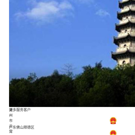
区
漳
更多服务客户
...
州
市
云
广东佛山顺德区
霄