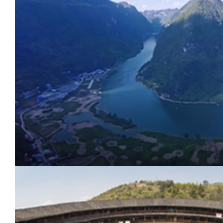
慧
区
广
西
河
池
市