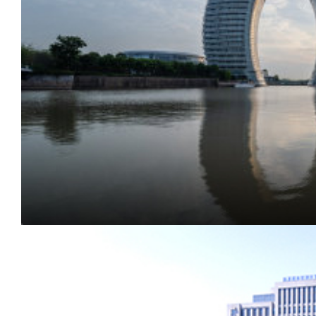
浙
江
湖
州
市