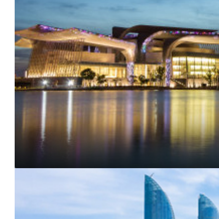
江
苏
无
锡
锡
山