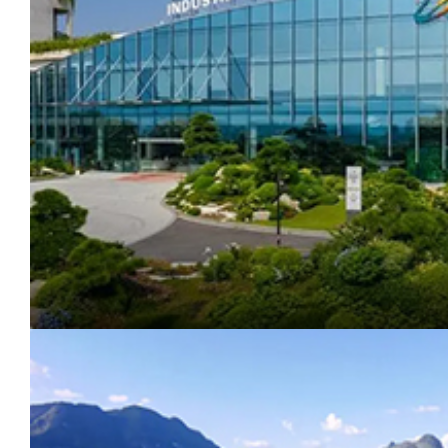
惠
州
潼
湖
生
态
智