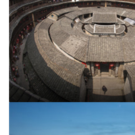
福
建
龙
岩
市