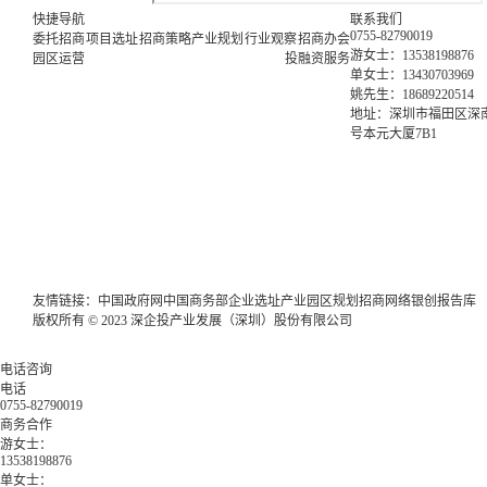
快捷导航
联系我们
0755-82790019
委托招商
项目选址
招商策略
产业规划
行业观察
招商办会
游女士：13538198876
园区运营
投融资服务
单女士：13430703969
姚先生：18689220514
地址：深圳市福田区深南
号本元大厦7B1
友情链接：
中国政府网
中国商务部
企业选址
产业园区规划
招商网络
银创报告库
版权所有 © 2023 深企投产业发展（深圳）股份有限公司
电话咨询
电话
0755-82790019
商务合作
游女士：
13538198876
单女士：