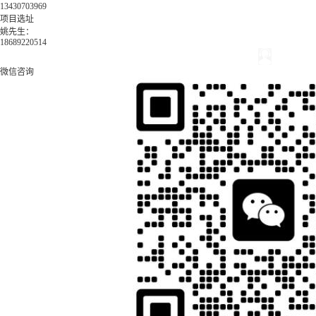
13430703969
项目选址
姚先生：
18689220514
微信咨询