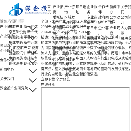
首
产业招
产业咨
项目选
企业服
合作伙
新闻中
关于
页
商
询
址
务
伴
心
们
委托招
区域发
专业选
政府园
公司动
公司
首页
全部
全部
>
未来产业
>
2026无人物流车行业研究报告
商
展规划
址
区
态
介
产业招商
未来产业
新一代信
2026无人物流车行业研究报告
招商策
产业规
项目申
企业客
产业观
人力
息基础设施
新一代
2026-03 发布
457次下载
2.91 MB
略
划
报
户
察
源
产业咨询
智能终端
半导体与
描述：在数字经济与智能科技深度融合的产业浪潮下，自
招商办
园区规
投融资
行业协
联系
集成电路
新型元器
的成熟落地与物流行业的降本增效需求形成深度共振，无
会
划
服务
会
们
项目选址
件
航空航天
新能源
为衔接智能驾驶技术与物流产业数字化转型的核心载体，
招商培
策划包
基金公
企业服务
新能源汽车
新材料
流人力瓶颈、重构末端配送体系的关键抓手。历经十余年
训
装
司
生物医药
高端装备
场景验证与政策破冰，中国无人物流车行业已完成从实验
园区运
项目评
合作伙伴
现代消费
现代服务
业化试验的前期积累，正式站在规模化商用启动、盈利拐
营
估
业
键节点，迈入技术迭代与商业落地双轮驱动的发展快车道
新闻中心
专题研
行业向自动化、智能化全新阶段演进。
究
关于我们
立即下载
全屏预览
在线预览
深企投产业研究院