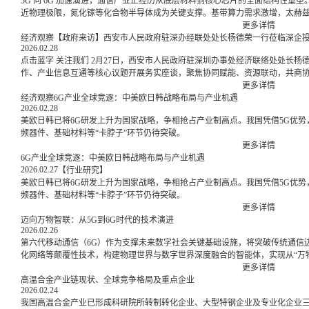
5G 向 6G 加速演进，通信产业正经历从底层材料到核心芯片的全面结构性重
近物理极限，氮化镓等化合物半导体成为关键支撑。基带算力需求激增，太赫
战并存。
更多详情
经济观察【政府来访】西安市人民政府驻深办经联处处长杨德荣一行莅临深企
2026.02.28
点击蓝字 关注我们 2月27日，西安市人民政府驻深圳办事处经济联络处处长杨德荣一行莅临深企投考察交流。双方围绕区域招商合
更多详情
经济观察6G产业全球竞逐：中美欧日韩战略布局与产业机遇
2026.02.28
美欧日韩已将6G研发上升为国家战略，争相抢占产业制高点。我国凭借5G优
频器件、基础材料等“卡脖子”环节仍待突破。
更多详情
6G产业全球竞逐：中美欧日韩战略布局与产业机遇
2026.02.27
【行业研究】
美欧日韩已将6G研发上升为国家战略，争相抢占产业制高点。我国凭借5G优
频器件、基础材料等“卡脖子”环节仍待突破。
更多详情
迈向万物智联：从5G到6G时代的技术演进
2026.02.26
第六代移动通信（6G）作为支撑未来数字社会关键基础设施，将突破传统通信
化网络等颠覆性技术，构建物理世界与数字世界深度融合的智能体，实现从“万物
更多详情
高温合金产业链现状、全球竞争格局及重点企业
2026.02.24
我国高温合金产业已形成科研院所转制转化企业、大型特钢企业及专业化企业