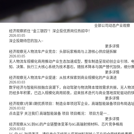
全部
公司动态
产业观察
经济观察抓住 “金三银四”！深企投优质岗位热招中！
2026.03.05
深企投期待您的加入~
更多详情
经济观察无人物流车产业竞合：头部玩家格局与上游核心供应链拆解
2026.03.05
无人物流车规模化商用推动产业生态加速成型，整车制造呈现初创企业引领、
知、决策、执行三大核心系统为技术基石，随技术降本与国产替代加快，细分
更多详情
经济观察无人物流车产业提速：从技术探索到商业规模化的产业演进
2026.03.03
数字经济与智能科技融合浪潮下，自动驾驶与物流降本增效需求共振，无人物
历经多年积累，已迈入规模化商用前夜，迎来技术迭代与商业落地双轮驱动的
更多详情
经济观察3月第1期优质项目：制造业单项冠军企业，高端智能装备项目布局选
2026.03.02
点击蓝字 关注我们 高端智能装备 项目 项目概况： 项目方是一...
更多详情
经济观察从5G到6G的产业链整体变革与6G高端射频材料、芯片竞争格局
2026.03.02