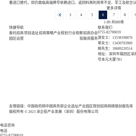
著进口替代，但仍面临高端牌号依赖进口、返回料再利用率不足、军工及航空
距。
更多详情
3
4
5
6
7
8
1-89 共889条
快捷导航
联系我们
0755-82790019
委托招商
项目选址
招商策略
产业规划
行业观察
招商办会
游女士：13538198876
园区运营
投融资服务
单女士：13430703969
姚先生：18689220514
地址：深圳市福田区深南
号本元大厦7B1
友情链接：
中国政府网
中国商务部
企业选址
产业园区规划
招商网络
银创报告库
版权所有 © 2023 深企投产业发展（深圳）股份有限公司
电话咨询
电话
0755-82790019