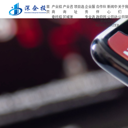
首
产业招
产业咨
项目选
企业服
合作伙
新闻中
关于
页
商
询
址
务
伴
心
们
委托招
区域发
专业选
政府园
公司动
公司
首页
新闻中心
商
展规划
址
区
态
介
NEWS CENTER
产业招商
招商策
产业规
项目申
企业客
产业观
人力
略
划
报
户
察
源
产业咨询
招商办
园区规
投融资
行业协
联系
会
划
服务
会
们
项目选址
招商培
策划包
基金公
企业服务
训
装
司
园区运
项目评
合作伙伴
营
估
新闻中心
专题研
究
关于我们
深企投产业研究院