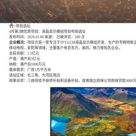
>
项目选址
4月第2期优质项目：液晶显示模组项目布局选址
发布时间：2026.01.06
来源：
已被浏览：289 次
企业概况：
项目方是一家专注于TFT-LCM液晶显示模组开发、生产的专精特新
移动电视、安防等领域，主要客户有京东方、美的、格力等知名企业。
总投资额：
1.5亿元
产值：
满产后3亿元
纳税：
满产后1000万元
载体需求：
厂房1万平方米
选址区域：
长三角、大湾区周边
政策诉求：
①政府给予装修补贴和设备补贴，或者国企担保公司担保贷款3000