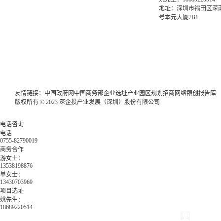
地址：深圳市福田区深南
号本元大厦7B1
友情链接：
中国政府网
中国商务部
企业选址
产业园区规划
招商网络
银创报告库
版权所有 © 2023 深企投产业发展（深圳）股份有限公司
电话咨询
电话
0755-82790019
商务合作
游女士：
13538198876
单女士：
13430703969
项目选址
姚先生：
18689220514