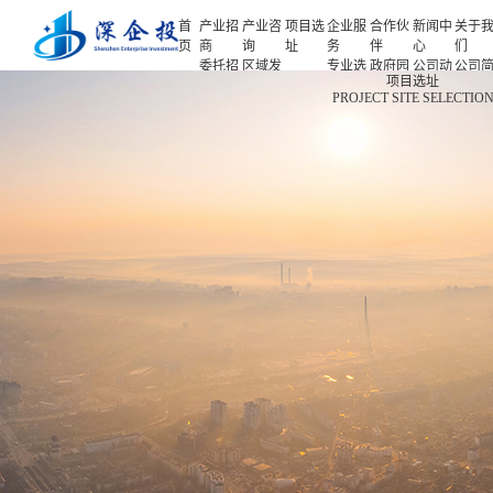
首
产业招
产业咨
项目选
企业服
合作伙
新闻中
关于
页
商
询
址
务
伴
心
们
委托招
区域发
专业选
政府园
公司动
公司
首页
项目选址
商
展规划
址
区
态
介
PROJECT SITE SELECTIO
产业招商
招商策
产业规
项目申
企业客
产业观
人力
略
划
报
户
察
源
产业咨询
招商办
园区规
投融资
行业协
联系
会
划
服务
会
们
项目选址
招商培
策划包
基金公
企业服务
训
装
司
园区运
项目评
合作伙伴
营
估
新闻中心
专题研
究
关于我们
深企投产业研究院