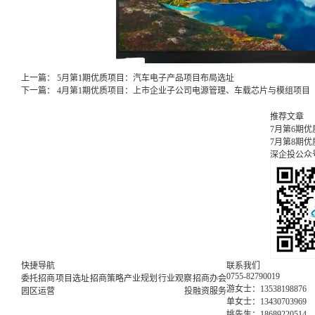
上一篇：
5月第1期优质项目：汽车电子产品项目布局选址
下一篇：
4月第1期优质项目：上市企业子公司电源管理、车载芯片与模组项目
推荐文章
7月第6期
7月第8期
深企投公众
快捷导航
联系我们
0755-82790019
委托招商
项目选址
招商策略
产业规划
行业观察
招商办会
游女士：13538198876
园区运营
投融资服务
单女士：13430703969
姚先生：18689220514