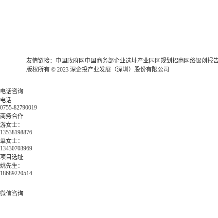
友情链接：
中国政府网
中国商务部
企业选址
产业园区规划
招商网络
银创报
版权所有 © 2023 深企投产业发展（深圳）股份有限公司
电话咨询
电话
0755-82790019
商务合作
游女士：
13538198876
单女士：
13430703969
项目选址
姚先生：
18689220514
微信咨询