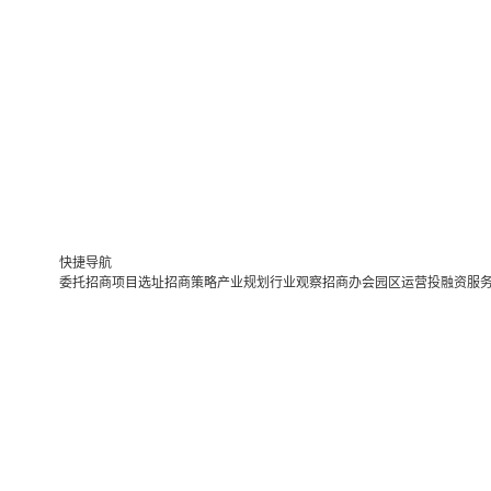
快捷导航
委托招商
项目选址
招商策略
产业规划
行业观察
招商办会
园区运营
投融资服