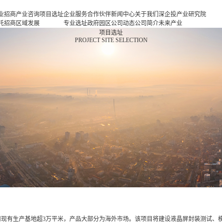
业招商
产业咨询
项目选址
企业服务
合作伙伴
新闻中心
关于我们
深企投产业研究院
托招商
区域发展
专业选址
政府园区
公司动态
公司简介
未来产业
商策略
规划
项目申报
企业客户
产业观察
人力资源
新一代信息基础设
项目选址
PROJECT SITE SELECTION
商办会
产业规划
投融资服
行业协会
联系我们
施
商培训
园区规划
务
基金公司
新一代智能终端
区运营
策划包装
半导体与集成电路
项目评估
新型元器件
专题研究
航空航天
新能源
新能源汽车
新材料
生物医药
高端装备
现代消费
现代服务业
现有生产基地超3万平米，产品大部分为海外市场。该项目将建设液晶屏封装测试、模