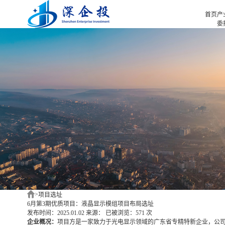
首页
产
委
招
首页
招
产业招商
招
产业咨询
园
项目选址
企业服务
合作伙伴
新闻中心
关于我们
深企投产业研究院
>
项目选址
6月第3期优质项目：液晶显示模组项目布局选址
发布时间：2025.01.02
来源：
已被浏览：571 次
企业概况：
项目方是一家致力于光电显示领域的广东省专精特新企业，公司