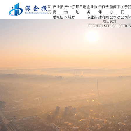
首
产业招
产业咨
项目选
企业服
合作伙
新闻中
关于
页
商
询
址
务
伴
心
们
委托招
区域发
专业选
政府园
公司动
公司
首页
项目选址
商
展规划
址
区
态
介
PROJECT SITE SELECTIO
产业招商
招商策
产业规
项目申
企业客
产业观
人力
略
划
报
户
察
源
产业咨询
招商办
园区规
投融资
行业协
联系
会
划
服务
会
们
项目选址
招商培
策划包
基金公
企业服务
训
装
司
园区运
项目评
合作伙伴
营
估
新闻中心
专题研
究
关于我们
深企投产业研究院