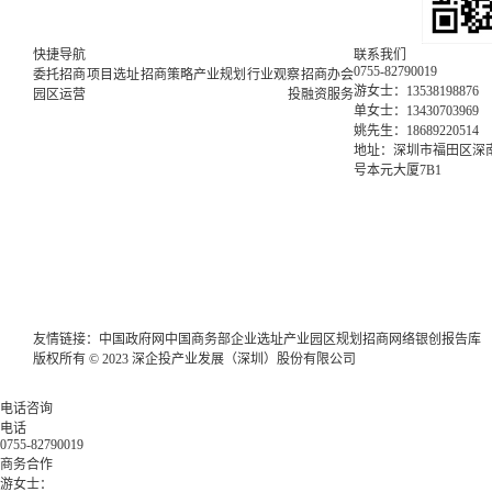
快捷导航
联系我们
0755-82790019
委托招商
项目选址
招商策略
产业规划
行业观察
招商办会
游女士：13538198876
园区运营
投融资服务
单女士：13430703969
姚先生：18689220514
地址：深圳市福田区深南
号本元大厦7B1
友情链接：
中国政府网
中国商务部
企业选址
产业园区规划
招商网络
银创报告库
版权所有 © 2023 深企投产业发展（深圳）股份有限公司
电话咨询
电话
0755-82790019
商务合作
游女士：