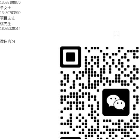
13538198876
单女士：
13430703969
项目选址
姚先生：
18689220514
微信咨询