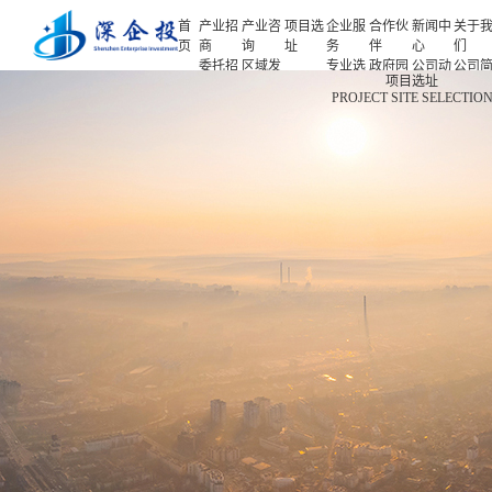
首
产业招
产业咨
项目选
企业服
合作伙
新闻中
关于
页
商
询
址
务
伴
心
们
委托招
区域发
专业选
政府园
公司动
公司
首页
项目选址
商
展规划
址
区
态
介
PROJECT SITE SELECTIO
产业招商
招商策
产业规
项目申
企业客
产业观
人力
略
划
报
户
察
源
产业咨询
招商办
园区规
投融资
行业协
联系
会
划
服务
会
们
项目选址
招商培
策划包
基金公
企业服务
训
装
司
园区运
项目评
合作伙伴
营
估
新闻中心
专题研
究
关于我们
深企投产业研究院