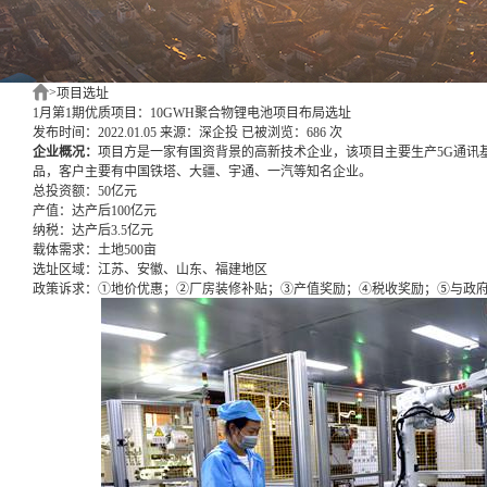
>
项目选址
1月第1期优质项目：10GWH聚合物锂电池项目布局选址
发布时间：2022.01.05
来源：深企投
已被浏览：686 次
企业概况：
项目方是一家有国资背景的高新技术企业，该项目主要生产5G通讯
品，客户主要有中国铁塔、大疆、宇通、一汽等知名企业。
总投资额：
50亿元
产值：
达产后100亿元
纳税：
达产后3.5亿元
载体需求：
土地500亩
选址区域：
江苏、安徽、山东、福建地区
政策诉求：
①地价优惠；②厂房装修补贴；③产值奖励；④税收奖励；⑤与政府共