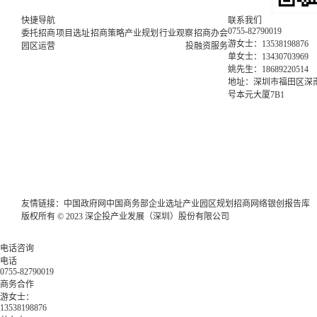
快捷导航
联系我们
0755-82790019
委托招商
项目选址
招商策略
产业规划
行业观察
招商办会
游女士：13538198876
园区运营
投融资服务
单女士：13430703969
姚先生：18689220514
地址：深圳市福田区深南
号本元大厦7B1
友情链接：
中国政府网
中国商务部
企业选址
产业园区规划
招商网络
银创报告库
版权所有 © 2023 深企投产业发展（深圳）股份有限公司
电话咨询
电话
0755-82790019
商务合作
游女士：
13538198876