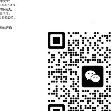
单女士：
13430703969
项目选址
姚先生：
18689220514
微信咨询