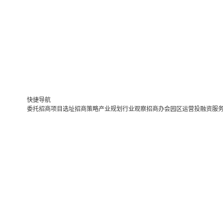
快捷导航
委托招商
项目选址
招商策略
产业规划
行业观察
招商办会
园区运营
投融资服