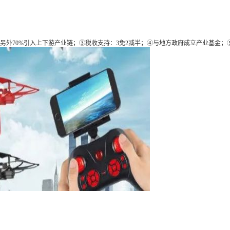
另外70%引入上下游产业链；③税收支持：3免2减半；④与地方政府成立产业基金；