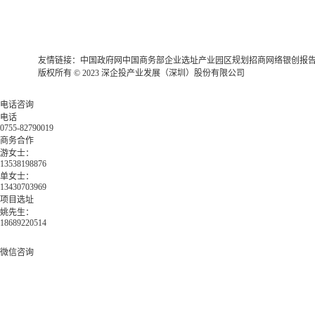
友情链接：
中国政府网
中国商务部
企业选址
产业园区规划
招商网络
银创报
版权所有 © 2023 深企投产业发展（深圳）股份有限公司
电话咨询
电话
0755-82790019
商务合作
游女士：
13538198876
单女士：
13430703969
项目选址
姚先生：
18689220514
微信咨询