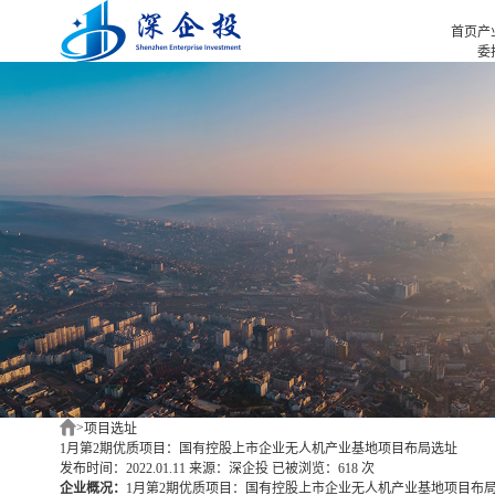
首页
产
委
招
首页
招
产业招商
招
产业咨询
园
项目选址
企业服务
合作伙伴
新闻中心
关于我们
深企投产业研究院
>
项目选址
1月第2期优质项目：国有控股上市企业无人机产业基地项目布局选址
发布时间：2022.01.11
来源：深企投
已被浏览：618 次
企业概况：
1月第2期优质项目：国有控股上市企业无人机产业基地项目布