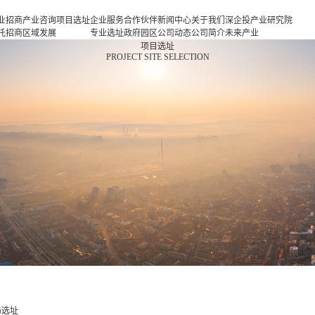
业招商
产业咨询
项目选址
企业服务
合作伙伴
新闻中心
关于我们
深企投产业研究院
托招商
区域发展
专业选址
政府园区
公司动态
公司简介
未来产业
商策略
规划
项目申报
企业客户
产业观察
人力资源
新一代信息基础设
项目选址
PROJECT SITE SELECTION
商办会
产业规划
投融资服
行业协会
联系我们
施
商培训
园区规划
务
基金公司
新一代智能终端
区运营
策划包装
半导体与集成电路
项目评估
新型元器件
专题研究
航空航天
新能源
新能源汽车
新材料
生物医药
高端装备
现代消费
现代服务业
局选址