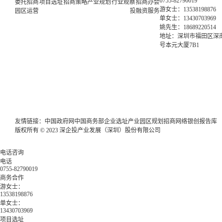
0755-82790019
委托招商
项目选址
招商策略
产业规划
行业观察
招商办会
游女士：13538198876
园区运营
投融资服务
单女士：13430703969
姚先生：18689220514
地址：深圳市福田区深南
号本元大厦7B1
友情链接：
中国政府网
中国商务部
企业选址
产业园区规划
招商网络
银创报告库
版权所有 © 2023 深企投产业发展（深圳）股份有限公司
电话咨询
电话
0755-82790019
商务合作
游女士：
13538198876
单女士：
13430703969
项目选址