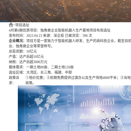
>
项目选址
4月第6期优质项目：独角兽企业智能机器人生产基地项目布局选址
发布时间：2023.04.23
来源：深企投
已被浏览：596 次
企业概况：
项目方是一家致力于智能机器人研发、生产的高科技企业，截至目
业、独角兽企业等荣誉称号。
总投资额：
10亿元
产值：
达产后超10亿元
纳税：
达产后超3000万元
载体需求：
一期土地80亩、二期土地120亩
选址区域：
大湾区、长三角、福建、中部
政策诉
①地价优惠；②前期免费提供过渡办公及生产场地4000平米；③当
求：
政策。