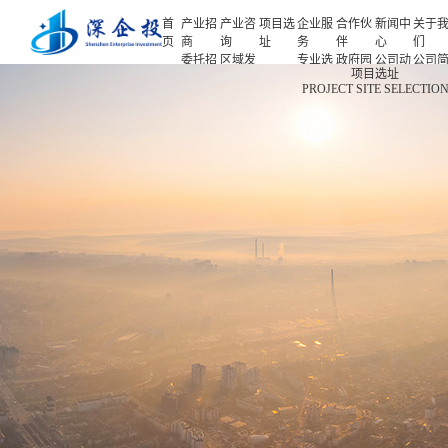
首
产业招
产业咨
项目选
企业服
合作伙
新闻中
关于
页
商
询
址
务
伴
心
们
委托招
区域发
专业选
政府园
公司动
公司
首页
项目选址
商
展规划
址
区
态
介
PROJECT SITE SELECTIO
产业招商
招商策
产业规
项目申
企业客
产业观
人力
略
划
报
户
察
源
产业咨询
招商办
园区规
投融资
行业协
联系
会
划
服务
会
们
项目选址
招商培
策划包
基金公
企业服务
训
装
司
园区运
项目评
合作伙伴
营
估
新闻中心
专题研
究
关于我们
深企投产业研究院