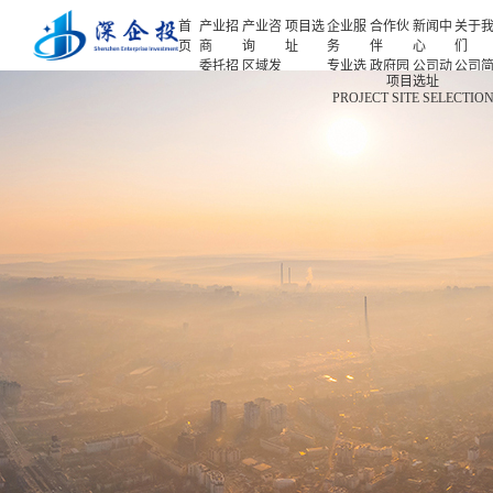
首
产业招
产业咨
项目选
企业服
合作伙
新闻中
关于
页
商
询
址
务
伴
心
们
委托招
区域发
专业选
政府园
公司动
公司
首页
项目选址
商
展规划
址
区
态
介
PROJECT SITE SELECTIO
产业招商
招商策
产业规
项目申
企业客
产业观
人力
略
划
报
户
察
源
产业咨询
招商办
园区规
投融资
行业协
联系
会
划
服务
会
们
项目选址
招商培
策划包
基金公
企业服务
训
装
司
园区运
项目评
合作伙伴
营
估
新闻中心
专题研
究
关于我们
深企投产业研究院