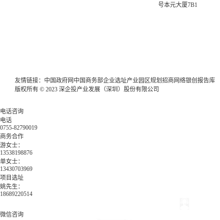
号本元大厦7B1
友情链接：
中国政府网
中国商务部
企业选址
产业园区规划
招商网络
银创报告库
版权所有 © 2023 深企投产业发展（深圳）股份有限公司
电话咨询
电话
0755-82790019
商务合作
游女士：
13538198876
单女士：
13430703969
项目选址
姚先生：
18689220514
微信咨询