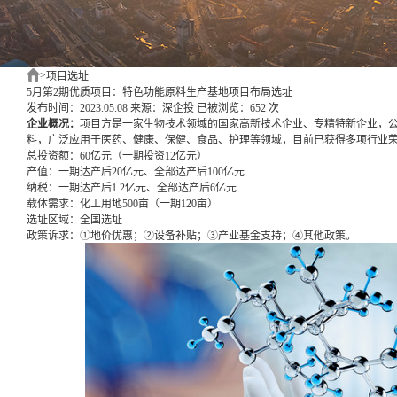
>
项目选址
5月第2期优质项目：特色功能原料生产基地项目布局选址
发布时间：2023.05.08
来源：深企投
已被浏览：652 次
企业概况：
项目方是一家生物技术领域的国家高新技术企业、专精特新企业，
料，广泛应用于医药、健康、保健、食品、护理等领域，目前已获得多项行业
总投资额：
60亿元（一期投资12亿元）
产值：
一期达产后20亿元、全部达产后100亿元
纳税：
一期达产后1.2亿元、全部达产后6亿元
载体需求：
化工用地500亩（一期120亩）
选址区域：
全国选址
政策诉求：
①地价优惠；②设备补贴；③产业基金支持；④其他政策。