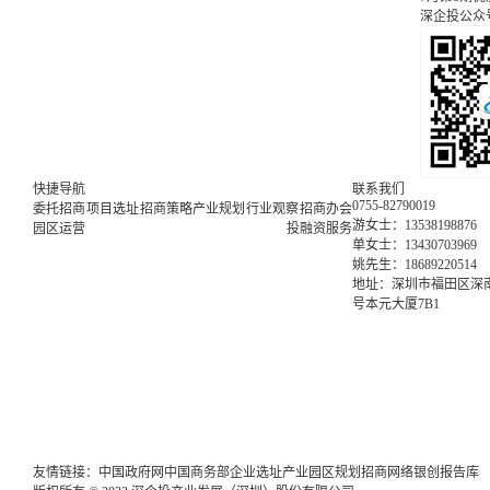
深企投公众
快捷导航
联系我们
0755-82790019
委托招商
项目选址
招商策略
产业规划
行业观察
招商办会
游女士：13538198876
园区运营
投融资服务
单女士：13430703969
姚先生：18689220514
地址：深圳市福田区深南
号本元大厦7B1
友情链接：
中国政府网
中国商务部
企业选址
产业园区规划
招商网络
银创报告库