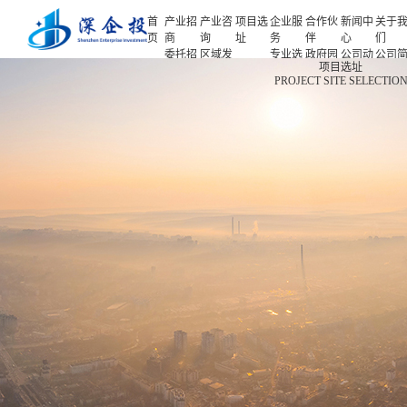
首
产业招
产业咨
项目选
企业服
合作伙
新闻中
关于
页
商
询
址
务
伴
心
们
委托招
区域发
专业选
政府园
公司动
公司
首页
项目选址
商
展规划
址
区
态
介
PROJECT SITE SELECTIO
产业招商
招商策
产业规
项目申
企业客
产业观
人力
略
划
报
户
察
源
产业咨询
招商办
园区规
投融资
行业协
联系
会
划
服务
会
们
项目选址
招商培
策划包
基金公
企业服务
训
装
司
园区运
项目评
合作伙伴
营
估
新闻中心
专题研
究
关于我们
深企投产业研究院