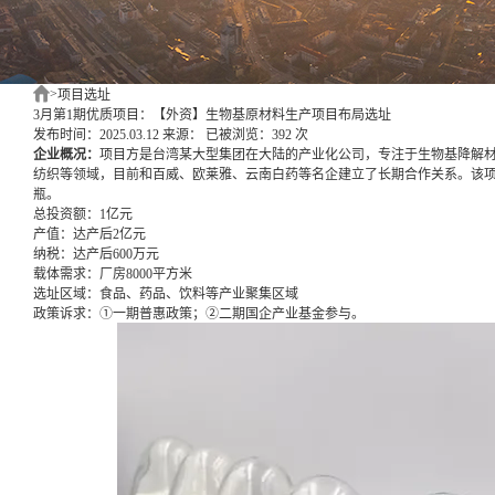
>
项目选址
3月第1期优质项目：【外资】生物基原材料生产项目布局选址
发布时间：2025.03.12
来源：
已被浏览：392 次
企业概况：
项目方是台湾某大型集团在大陆的产业化公司，专注于生物基降解
纺织等领域，目前和百威、欧莱雅、云南白药等名企建立了长期合作关系。该项
瓶。
总投资额：
1亿元
产值：
达产后2亿元
纳税：
达产后600万元
载体需求：
厂房8000平方米
选址区域：
食品、药品、饮料等产业聚集区域
政策诉求：
①一期普惠政策；②二期国企产业基金参与。