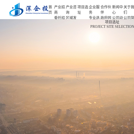
首
产业招
产业咨
项目选
企业服
合作伙
新闻中
关于
页
商
询
址
务
伴
心
们
委托招
区域发
专业选
政府园
公司动
公司
首页
项目选址
商
展规划
址
区
态
介
PROJECT SITE SELECTIO
产业招商
招商策
产业规
项目申
企业客
产业观
人力
略
划
报
户
察
源
产业咨询
招商办
园区规
投融资
行业协
联系
会
划
服务
会
们
项目选址
招商培
策划包
基金公
企业服务
训
装
司
园区运
项目评
合作伙伴
营
估
新闻中心
专题研
究
关于我们
深企投产业研究院