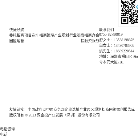
快捷导航
联系我们
0755-82790019
委托招商
项目选址
招商策略
产业规划
行业观察
招商办会
游女士：13538198876
园区运营
投融资服务
单女士：13430703969
姚先生：18689220514
地址：深圳市福田区深南
号本元大厦7B1
友情链接：
中国政府网
中国商务部
企业选址
产业园区规划
招商网络
银创报告库
版权所有 © 2023 深企投产业发展（深圳）股份有限公司
电话咨询
电话