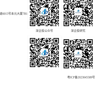
015号本元大厦7B1
深企投公众号
深企投研究
粤ICP备2023045589号