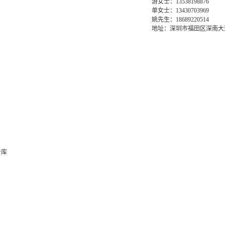
游女士：13538198876
单女士：13430703969
姚先生：18689220514
地址：深圳市福田区深南大道6
告库