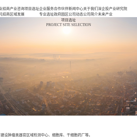
业招商
产业咨询
项目选址
企业服务
合作伙伴
新闻中心
关于我们
深企投产业研究院
托招商
区域发展
专业选址
政府园区
公司动态
公司简介
未来产业
商策略
规划
项目申报
企业客户
产业观察
人力资源
新一代信息基础设
项目选址
PROJECT SITE SELECTION
商办会
产业规划
投融资服
行业协会
联系我们
施
商培训
园区规划
务
基金公司
新一代智能终端
区运营
策划包装
半导体与集成电路
项目评估
新型元器件
专题研究
航空航天
新能源
新能源汽车
新材料
生物医药
高端装备
现代消费
现代服务业
将建设肿瘤类器官区域检测中心、细胞库、干细胞药厂等。