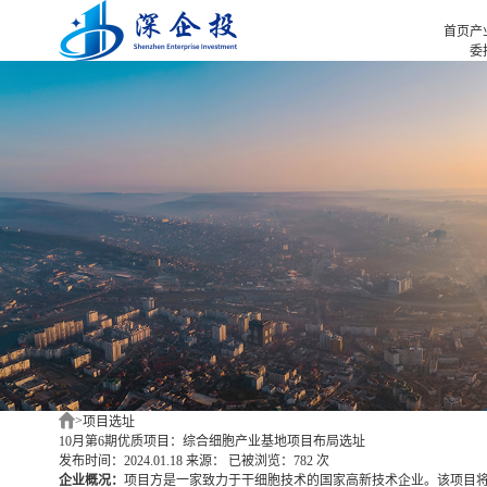
首页
产
委
招
首页
招
产业招商
招
产业咨询
园
项目选址
企业服务
合作伙伴
新闻中心
关于我们
深企投产业研究院
>
项目选址
10月第6期优质项目：综合细胞产业基地项目布局选址
发布时间：2024.01.18
来源：
已被浏览：782 次
企业概况：
项目方是一家致力于干细胞技术的国家高新技术企业。该项目