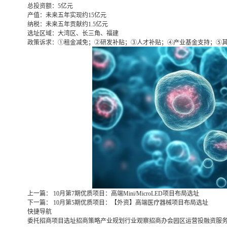
总投资额：
5亿元
产值：
未来五年实现约15亿元
纳税：
未来五年贡献约1.5亿元
选址区域：
大湾区、长三角、福建
政策诉求：
①租金减免；②研发补贴；③人才补贴；④产业基金支持；⑤
上一篇：
10月第7期优质项目：高端Mini/MicroLED项目布局选址
下一篇：
10月第5期优质项目：【外资】高端医疗器械项目布局选址
快捷导航
委托招商
项目选址
招商策略
产业规划
行业观察
招商办会
园区运营
投融资服