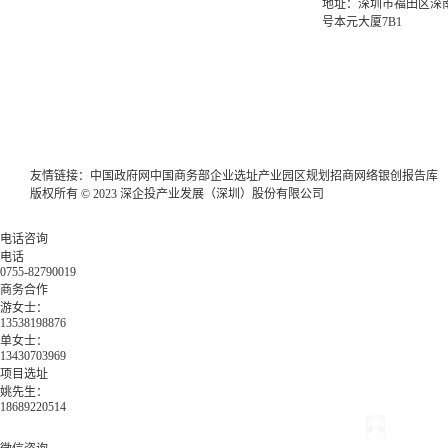
地址：深圳市福田区深南
号本元大厦7B1
友情链接：
中国政府网
中国商务部
企业选址
产业园区规划
招商网络
银创报告库
版权所有 © 2023 深企投产业发展（深圳）股份有限公司
电话咨询
电话
0755-82790019
商务合作
游女士：
13538198876
单女士：
13430703969
项目选址
姚先生：
18689220514