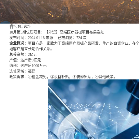
>
项目选址
10月第5期优质项目：【外资】高端医疗器械项目布局选址
发布时间：2024.01.18
来源：
已被浏览：724 次
企业概况：
项目方是一家致力于高端医疗器械产品研发、生产的台资企业，在
地客户建立长期合作关系。
总投资额：
2亿元
产值：
达产后3亿元
纳税：
达产后1000万元
选址区域：
福建
政策诉求：
①租金减免；②设备补贴；③装修补贴；④其他政策。