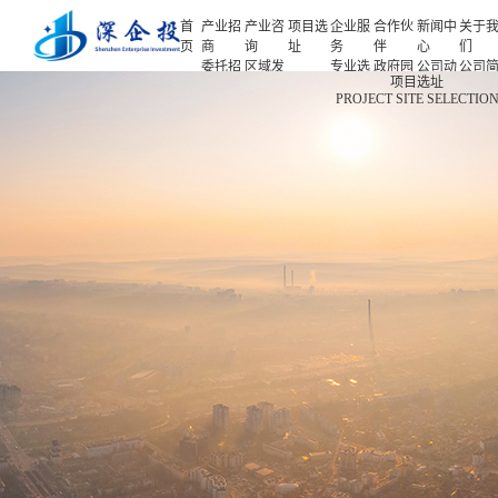
首
产业招
产业咨
项目选
企业服
合作伙
新闻中
关于
页
商
询
址
务
伴
心
们
委托招
区域发
专业选
政府园
公司动
公司
首页
项目选址
商
展规划
址
区
态
介
PROJECT SITE SELECTIO
产业招商
招商策
产业规
项目申
企业客
产业观
人力
略
划
报
户
察
源
产业咨询
招商办
园区规
投融资
行业协
联系
会
划
服务
会
们
项目选址
招商培
策划包
基金公
企业服务
训
装
司
园区运
项目评
合作伙伴
营
估
新闻中心
专题研
究
关于我们
深企投产业研究院