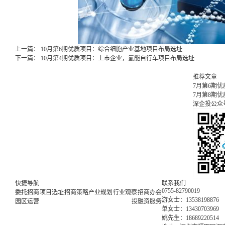
上一篇：
10月第6期优质项目：综合细胞产业基地项目布局选址
下一篇：
10月第4期优质项目：上市企业，氢能自行车项目布局选址
推荐文章
7月第6期
7月第8期
深企投公众
快捷导航
联系我们
0755-82790019
委托招商
项目选址
招商策略
产业规划
行业观察
招商办会
游女士：13538198876
园区运营
投融资服务
单女士：13430703969
姚先生：18689220514