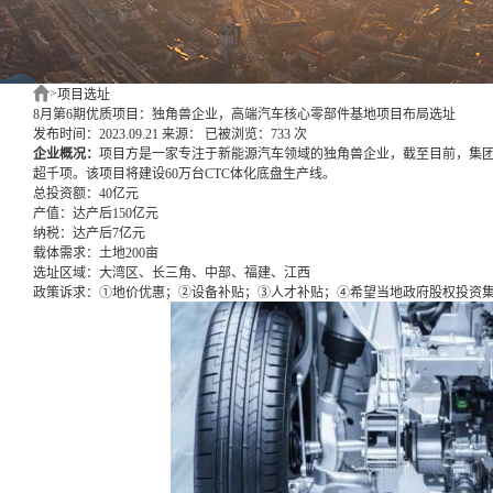
>
项目选址
8月第6期优质项目：独角兽企业，高端汽车核心零部件基地项目布局选址
发布时间：2023.09.21
来源：
已被浏览：733 次
企业概况：
项目方是一家专注于新能源汽车领域的独角兽企业，截至目前，集
超千项。该项目将建设60万台CTC体化底盘生产线。
总投资额：
40亿元
产值：
达产后150亿元
纳税：
达产后7亿元
载体需求：
土地200亩
选址区域：
大湾区、长三角、中部、福建、江西
政策诉求：
①地价优惠；②设备补贴；③人才补贴；④希望当地政府股权投资集团