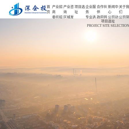
首
产业招
产业咨
项目选
企业服
合作伙
新闻中
关于
页
商
询
址
务
伴
心
们
委托招
区域发
专业选
政府园
公司动
公司
首页
项目选址
商
展规划
址
区
态
介
PROJECT SITE SELECTIO
产业招商
招商策
产业规
项目申
企业客
产业观
人力
略
划
报
户
察
源
产业咨询
招商办
园区规
投融资
行业协
联系
会
划
服务
会
们
项目选址
招商培
策划包
基金公
企业服务
训
装
司
园区运
项目评
合作伙伴
营
估
新闻中心
专题研
究
关于我们
深企投产业研究院