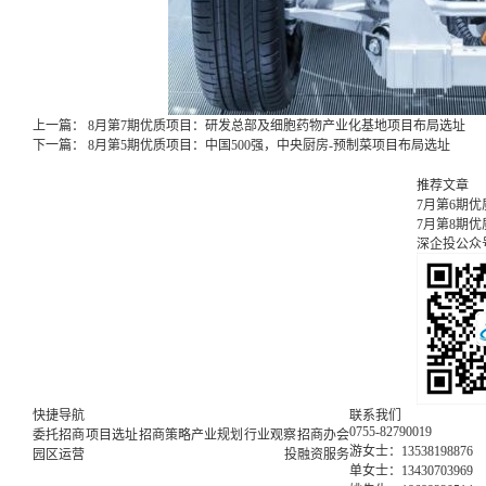
上一篇：
8月第7期优质项目：研发总部及细胞药物产业化基地项目布局选址
下一篇：
8月第5期优质项目：中国500强，中央厨房-预制菜项目布局选址
推荐文章
7月第6期
7月第8期
深企投公众
快捷导航
联系我们
0755-82790019
委托招商
项目选址
招商策略
产业规划
行业观察
招商办会
游女士：13538198876
园区运营
投融资服务
单女士：13430703969