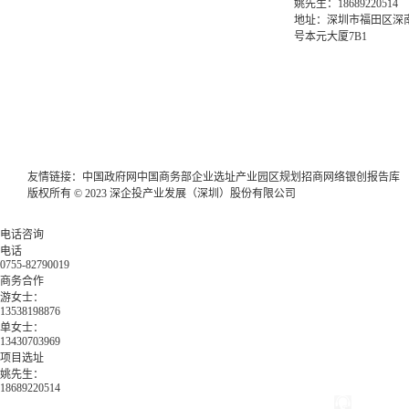
姚先生：18689220514
地址：深圳市福田区深南
号本元大厦7B1
友情链接：
中国政府网
中国商务部
企业选址
产业园区规划
招商网络
银创报告库
版权所有 © 2023 深企投产业发展（深圳）股份有限公司
电话咨询
电话
0755-82790019
商务合作
游女士：
13538198876
单女士：
13430703969
项目选址
姚先生：
18689220514