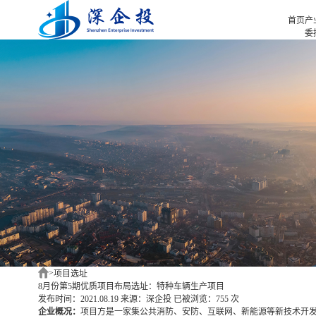
首页
产
委
招
首页
招
产业招商
招
产业咨询
园
项目选址
企业服务
合作伙伴
新闻中心
关于我们
深企投产业研究院
>
项目选址
8月份第5期优质项目布局选址：特种车辆生产项目
发布时间：2021.08.19
来源：深企投
已被浏览：755 次
企业概况：
项目方是一家集公共消防、安防、互联网、新能源等新技术开