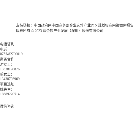
友情链接：
中国政府网
中国商务部
企业选址
产业园区规划
招商网络
银创报
版权所有 © 2023 深企投产业发展（深圳）股份有限公司
电话咨询
电话
0755-82790019
商务合作
游女士：
13538198876
单女士：
13430703969
项目选址
姚先生：
18689220514
微信咨询