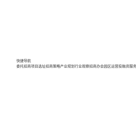
快捷导航
委托招商
项目选址
招商策略
产业规划
行业观察
招商办会
园区运营
投融资服