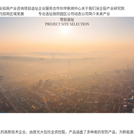
业招商
产业咨询
项目选址
企业服务
合作伙伴
新闻中心
关于我们
深企投产业研究院
托招商
区域发展
专业选址
政府园区
公司动态
公司简介
未来产业
商策略
规划
项目申报
企业客户
产业观察
人力资源
新一代信息基础设
项目选址
PROJECT SITE SELECTION
商办会
产业规划
投融资服
行业协会
联系我们
施
商培训
园区规划
务
基金公司
新一代智能终端
区运营
策划包装
半导体与集成电路
项目评估
新型元器件
专题研究
航空航天
新能源
新能源汽车
新材料
生物医药
高端装备
现代消费
现代服务业
发的高新技术企业，由原光大信托全资控股，产品涵盖了多种类的安防产品，为新能源