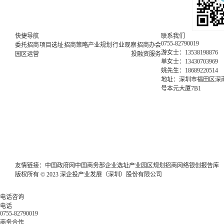
快捷导航
联系我们
0755-82790019
委托招商
项目选址
招商策略
产业规划
行业观察
招商办会
游女士：13538198876
园区运营
投融资服务
单女士：13430703969
姚先生：18689220514
地址：深圳市福田区深南
号本元大厦7B1
友情链接：
中国政府网
中国商务部
企业选址
产业园区规划
招商网络
银创报告库
版权所有 © 2023 深企投产业发展（深圳）股份有限公司
电话咨询
电话
0755-82790019
商务合作