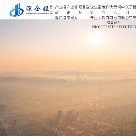
首
产业招
产业咨
项目选
企业服
合作伙
新闻中
关于
页
商
询
址
务
伴
心
们
委托招
区域发
专业选
政府园
公司动
公司
首页
项目选址
商
展规划
址
区
态
介
PROJECT SITE SELECTIO
产业招商
招商策
产业规
项目申
企业客
产业观
人力
略
划
报
户
察
源
产业咨询
招商办
园区规
投融资
行业协
联系
会
划
服务
会
们
项目选址
招商培
策划包
基金公
企业服务
训
装
司
园区运
项目评
合作伙伴
营
估
新闻中心
专题研
究
关于我们
深企投产业研究院