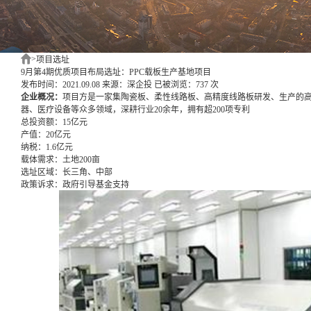
>
项目选址
9月第4期优质项目布局选址：PPC载板生产基地项目
发布时间：2021.09.08
来源：深企投
已被浏览：737 次
企业概况：
项目方是一家集陶瓷板、柔性线路板、高精度线路板研发、生产的
器、医疗设备等众多领域，深耕行业20余年，拥有超200项专利
总投资额：
15亿元
产值：
20亿元
纳税：
1.6亿元
载体需求：
土地200亩
选址区域：
长三角、中部
政策诉求：
政府引导基金支持