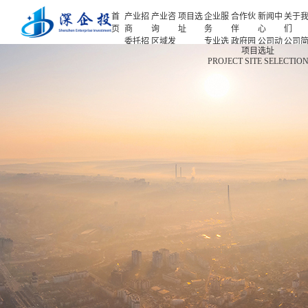
首
产业招
产业咨
项目选
企业服
合作伙
新闻中
关于
页
商
询
址
务
伴
心
们
委托招
区域发
专业选
政府园
公司动
公司
首页
项目选址
商
展规划
址
区
态
介
PROJECT SITE SELECTIO
产业招商
招商策
产业规
项目申
企业客
产业观
人力
略
划
报
户
察
源
产业咨询
招商办
园区规
投融资
行业协
联系
会
划
服务
会
们
项目选址
招商培
策划包
基金公
企业服务
训
装
司
园区运
项目评
合作伙伴
营
估
新闻中心
专题研
究
关于我们
深企投产业研究院