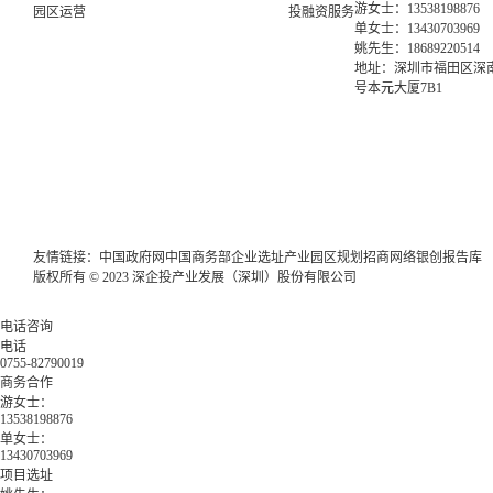
游女士：13538198876
园区运营
投融资服务
单女士：13430703969
姚先生：18689220514
地址：深圳市福田区深南
号本元大厦7B1
友情链接：
中国政府网
中国商务部
企业选址
产业园区规划
招商网络
银创报告库
版权所有 © 2023 深企投产业发展（深圳）股份有限公司
电话咨询
电话
0755-82790019
商务合作
游女士：
13538198876
单女士：
13430703969
项目选址