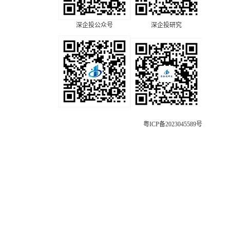
深企投公众号
深企投研究
粤ICP备2023045589号