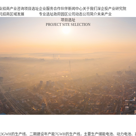
业招商
产业咨询
项目选址
企业服务
合作伙伴
新闻中心
关于我们
深企投产业研究院
托招商
区域发展
专业选址
政府园区
公司动态
公司简介
未来产业
商策略
规划
项目申报
企业客户
产业观察
人力资源
新一代信息基础设
项目选址
PROJECT SITE SELECTION
商办会
产业规划
投融资服
行业协会
联系我们
施
商培训
园区规划
务
基金公司
新一代智能终端
区运营
策划包装
半导体与集成电路
项目评估
新型元器件
专题研究
航空航天
新能源
新能源汽车
新材料
生物医药
高端装备
现代消费
现代服务业
3GWH的生产线、二期建设年产能7GWH的生产线，主要生产储能电池、动力电池