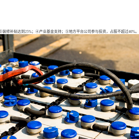
；③装修补贴达到25%；④产业基金支持；⑤地方平台公司参与投资，占股不超过40%。