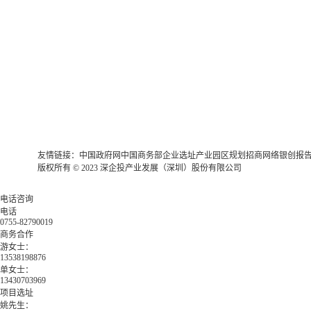
友情链接：
中国政府网
中国商务部
企业选址
产业园区规划
招商网络
银创报
版权所有 © 2023 深企投产业发展（深圳）股份有限公司
电话咨询
电话
0755-82790019
商务合作
游女士：
13538198876
单女士：
13430703969
项目选址
姚先生：