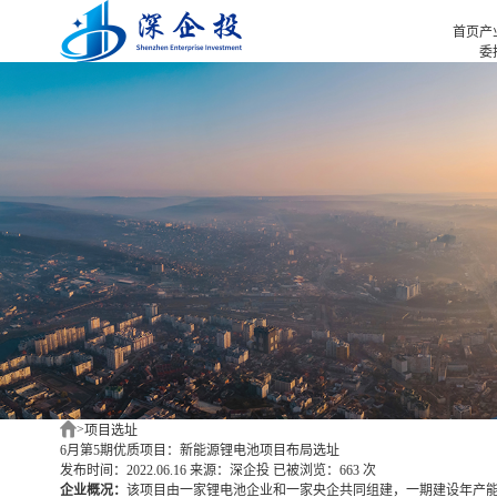
首页
产
委
招
首页
招
产业招商
招
产业咨询
园
项目选址
企业服务
合作伙伴
新闻中心
关于我们
深企投产业研究院
>
项目选址
6月第5期优质项目：新能源锂电池项目布局选址
发布时间：2022.06.16
来源：深企投
已被浏览：663 次
企业概况：
该项目由一家锂电池企业和一家央企共同组建，一期建设年产能