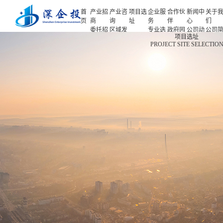
首
产业招
产业咨
项目选
企业服
合作伙
新闻中
关于
页
商
询
址
务
伴
心
们
委托招
区域发
专业选
政府园
公司动
公司
首页
项目选址
商
展规划
址
区
态
介
PROJECT SITE SELECTIO
产业招商
招商策
产业规
项目申
企业客
产业观
人力
略
划
报
户
察
源
产业咨询
招商办
园区规
投融资
行业协
联系
会
划
服务
会
们
项目选址
招商培
策划包
基金公
企业服务
训
装
司
园区运
项目评
合作伙伴
营
估
新闻中心
专题研
究
关于我们
深企投产业研究院