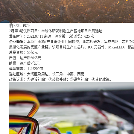
>
项目选址
7月第3期优质项目：半导体研发制造生产基地项目布局选址
发布时间：2022.07.11
来源：深企投
已被浏览：625 次
企业概况：
本项目由3家产业链企业共同投资，集芯片研发、集成电路、芯片封装以
集聚化发展的完整产业链。该项目将生产IC芯片、IOT元器件、MicroLED、
总投资额：
50亿元
产值：
达产后60亿元
纳税：
达产后7亿元
载体需求：
土地200亩
选址区域：
大湾区及周边、长三角、中部、西南
政策诉求：
①建设补贴；②装修补贴；③设备补贴；④其他政策。