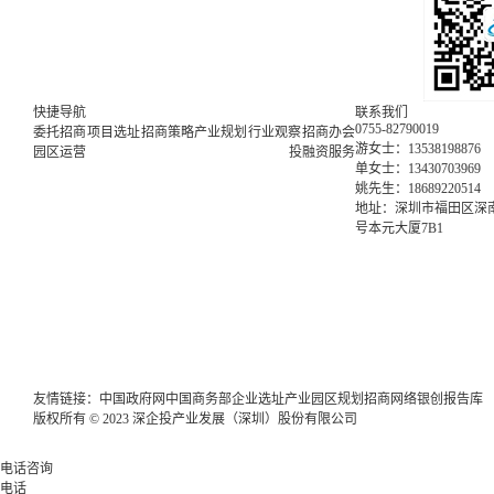
快捷导航
联系我们
0755-82790019
委托招商
项目选址
招商策略
产业规划
行业观察
招商办会
游女士：13538198876
园区运营
投融资服务
单女士：13430703969
姚先生：18689220514
地址：深圳市福田区深南
号本元大厦7B1
友情链接：
中国政府网
中国商务部
企业选址
产业园区规划
招商网络
银创报告库
版权所有 © 2023 深企投产业发展（深圳）股份有限公司
电话咨询
电话