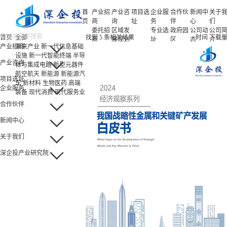
首
产业招
产业咨
项目选
企业服
合作伙
新闻中
关于
页
商
询
址
务
伴
心
们
委托招
区域发
专业选
政府园
公司动
公司
首页
全部
找到
5
条相关结果
时间
下载
商
展规划
址
区
态
介
产业招商
未来产业
新一代信息基础
招商策
产业规
项目申
企业客
产业观
人力
设施
新一代智能终端
半导
略
划
报
户
察
源
产业咨询
体与集成电路
新型元器件
招商办
园区规
投融资
行业协
联系
航空航天
新能源
新能源汽
会
划
服务
会
们
项目选址
车
新材料
生物医药
高端
招商培
策划包
基金公
企业服务
装备
现代消费
现代服务业
训
装
司
园区运
项目评
合作伙伴
营
估
新闻中心
专题研
究
关于我们
深企投产业研究院