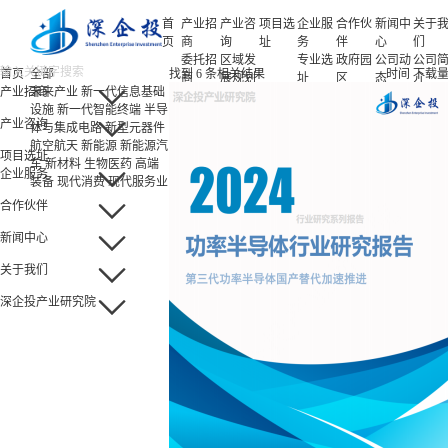
首
产业招
产业咨
项目选
企业服
合作伙
新闻中
关于
页
商
询
址
务
伴
心
们
委托招
区域发
专业选
政府园
公司动
公司
首页
全部
找到
6
条相关结果
时间
下载
商
展规划
址
区
态
介
产业招商
未来产业
新一代信息基础
招商策
产业规
项目申
企业客
产业观
人力
设施
新一代智能终端
半导
略
划
报
户
察
源
产业咨询
体与集成电路
新型元器件
招商办
园区规
投融资
行业协
联系
航空航天
新能源
新能源汽
会
划
服务
会
们
项目选址
车
新材料
生物医药
高端
招商培
策划包
基金公
企业服务
装备
现代消费
现代服务业
训
装
司
园区运
项目评
合作伙伴
营
估
新闻中心
专题研
究
关于我们
深企投产业研究院