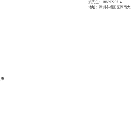
姚先生：18689220514
地址：深圳市福田区深南大道6
告库