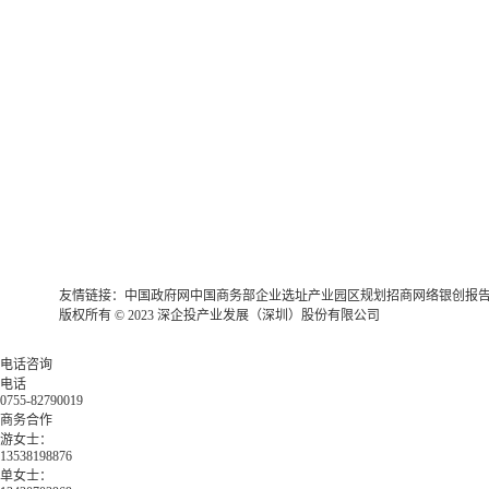
友情链接：
中国政府网
中国商务部
企业选址
产业园区规划
招商网络
银创报
版权所有 © 2023 深企投产业发展（深圳）股份有限公司
电话咨询
电话
0755-82790019
商务合作
游女士：
13538198876
单女士：