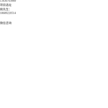
13430703969
项目选址
姚先生：
18689220514
微信咨询