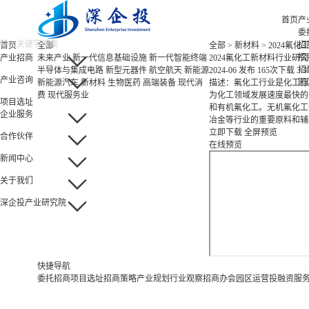
首页
产
委
招
首页
全部
全部
>
新材料
>
2024氟
招
产业招商
未来产业
新一代信息基础设施
新一代智能终端
2024氟化工新材料行业研
招
半导体与集成电路
新型元器件
航空航天
新能源
2024-06 发布
165次下载
3.
产业咨询
园
新能源汽车
新材料
生物医药
高端装备
现代消
描述：氟化工行业是化工行
费
现代服务业
为化工领域发展速度最快的
项目选址
和有机氟化工。无机氟化工
企业服务
冶金等行业的重要原料和辅
立即下载
全屏预览
合作伙伴
在线预览
新闻中心
关于我们
深企投产业研究院
快捷导航
委托招商
项目选址
招商策略
产业规划
行业观察
招商办会
园区运营
投融资服