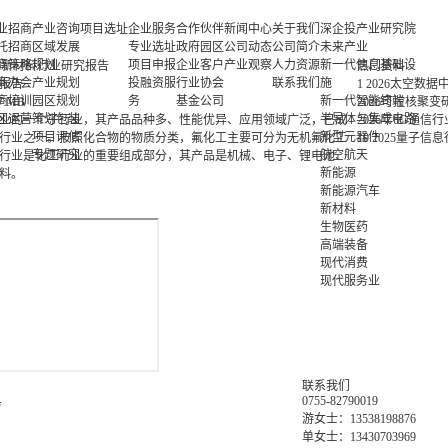
业招商
产业咨询
项目选址
企业服务
合作伙伴
新闻中心
关于我们
深企投产业研究院
托招商
区域发展
专业选址
政府园区
公司动态
公司简介
未来产业
商策略
规划
项目申报
企业客户
产业观察
人力资源
新一代信息基础设
化工新材料行业研究报告
热门资料
商办会
产业规划
投融资服
行业协会
联系我们
施
究报告
1
2026太空数据
商培训
园区规划
务
基金公司
新一代智能终端
37 MB
2026可控核聚
区运营
策划包装
半导体与集成电路
业的一个子行业，其产品品种多、性能优异、应用领域广泛，已成
2026年6G通信
项目评估
新型元器件
行业之一。按照化合物的物质分类，氟化工主要可分为无机氟化工
10
2025量子信
专题研究
航空航天
行业是化工行业的重要组成部分，其产品是机械、电子、锂电池、
新能源
料。
新能源汽车
新材料
生物医药
高端装备
现代消费
现代服务业
联系我们
0755-82790019
务
游女士：13538198876
单女士：13430703969