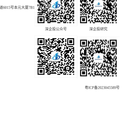
015号本元大厦7B1
深企投公众号
深企投研究
粤ICP备2023045589号