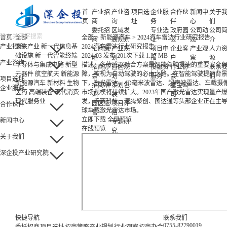
首
产业招
产业咨
项目选
企业服
合作伙
新闻中
关于
页
商
询
址
务
伴
心
们
委托招
区域发
专业选
政府园
公司动
公司
首页
全部
全部
>
新能源汽车
>
2024汽车雷达行业研究报告
商
展规划
址
区
态
介
产业招商
未来产业
新一代信息基
2024汽车雷达行业研究报告
招商策
产业规
项目申
企业客
产业观
人力
础设施
新一代智能终端
2024-03 发布
201次下载
1.37 MB
略
划
报
户
察
源
产业咨询
半导体与集成电路
新型
描述：多传感器融合方案是智能驾驶提速的重要安全
招商办
园区规
投融资
行业协
联系
元器件
航空航天
新能源
障，被视为自动驾驶的必由之路。在智能驾驶提速背
会
划
服务
会
们
项目选址
新能源汽车
新材料
生物
下，激光雷达、4D毫米波雷达、超声波雷达、车载摄
招商培
策划包
基金公
企业服务
医药
高端装备
现代消费
市场规模将持续扩大。2023年国产激光雷达实现量产
训
装
司
现代服务业
发，禾赛科技、速腾聚创、图达通等头部企业正在主
园区运
项目评
合作伙伴
球车载激光雷达市场。
营
估
立即下载
全屏预览
新闻中心
专题研
在线预览
究
关于我们
深企投产业研究院
快捷导航
联系我们
0755-82790019