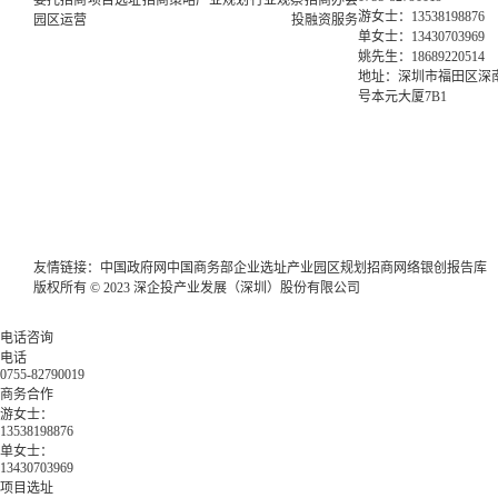
委托招商
项目选址
招商策略
产业规划
行业观察
招商办会
游女士：13538198876
园区运营
投融资服务
单女士：13430703969
姚先生：18689220514
地址：深圳市福田区深南
号本元大厦7B1
友情链接：
中国政府网
中国商务部
企业选址
产业园区规划
招商网络
银创报告库
版权所有 © 2023 深企投产业发展（深圳）股份有限公司
电话咨询
电话
0755-82790019
商务合作
游女士：
13538198876
单女士：
13430703969
项目选址