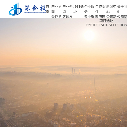
首
产业招
产业咨
项目选
企业服
合作伙
新闻中
关于
页
商
询
址
务
伴
心
们
委托招
区域发
专业选
政府园
公司动
公司
首页
项目选址
商
展规划
址
区
态
介
PROJECT SITE SELECTIO
产业招商
招商策
产业规
项目申
企业客
产业观
人力
略
划
报
户
察
源
产业咨询
招商办
园区规
投融资
行业协
联系
会
划
服务
会
们
项目选址
招商培
策划包
基金公
企业服务
训
装
司
园区运
项目评
合作伙伴
营
估
新闻中心
专题研
究
关于我们
深企投产业研究院