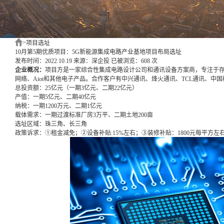
>
项目选址
10月第5期优质项目：5G新能源集成电路产业基地项目布局选址
发布时间：2022.10.19
来源：深企投
已被浏览：608 次
企业概况：
项目方是一家综合性集成电路设计公司和通讯设备方案商，专注于
网络、Aiot和其他电子产品。合作客户有中兴通讯、烽火通讯、TCL通讯、中
总投资额：
25亿元（一期3亿元、二期22亿元）
产值：
一期5亿元、二期40亿元
纳税：
一期1200万元、二期1亿元
载体需求：
一期过渡标准厂房3万平、二期土地200亩
选址区域：
珠三角、长三角
政策诉求：
①租金减免；②设备补贴:15%左右；③装修补贴：1800元每平方