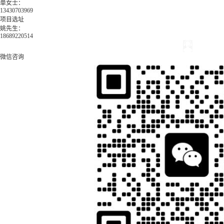
单女士：
13430703969
项目选址
姚先生：
18689220514
微信咨询