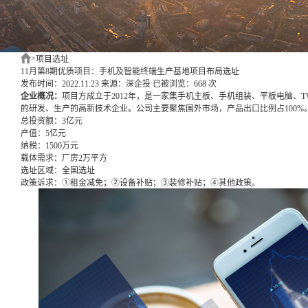
>
项目选址
11月第8期优质项目：手机及智能终端生产基地项目布局选址
发布时间：2022.11.23
来源：深企投
已被浏览：668 次
企业概况：
项目方成立于2012年，是一家集手机主板、手机组装、平板电脑、
的研发、生产的高新技术企业。公司主要聚焦国外市场，产品出口比例占100%
总投资额：
3亿元
产值：
5亿元
纳税：
1500万元
载体需求：
厂房2万平方
选址区域：
全国选址
政策诉求：
①租金减免；②设备补贴；③装修补贴；④其他政策。