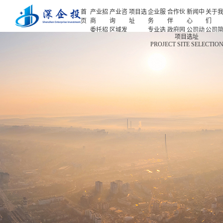
首
产业招
产业咨
项目选
企业服
合作伙
新闻中
关于
页
商
询
址
务
伴
心
们
委托招
区域发
专业选
政府园
公司动
公司
首页
项目选址
商
展规划
址
区
态
介
PROJECT SITE SELECTIO
产业招商
招商策
产业规
项目申
企业客
产业观
人力
略
划
报
户
察
源
产业咨询
招商办
园区规
投融资
行业协
联系
会
划
服务
会
们
项目选址
招商培
策划包
基金公
企业服务
训
装
司
园区运
项目评
合作伙伴
营
估
新闻中心
专题研
究
关于我们
深企投产业研究院