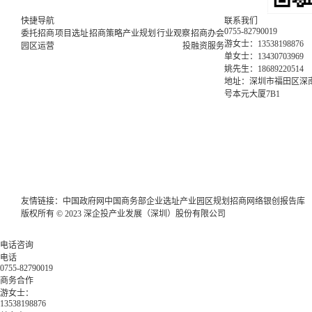
快捷导航
联系我们
0755-82790019
委托招商
项目选址
招商策略
产业规划
行业观察
招商办会
游女士：13538198876
园区运营
投融资服务
单女士：13430703969
姚先生：18689220514
地址：深圳市福田区深南
号本元大厦7B1
友情链接：
中国政府网
中国商务部
企业选址
产业园区规划
招商网络
银创报告库
版权所有 © 2023 深企投产业发展（深圳）股份有限公司
电话咨询
电话
0755-82790019
商务合作
游女士：
13538198876