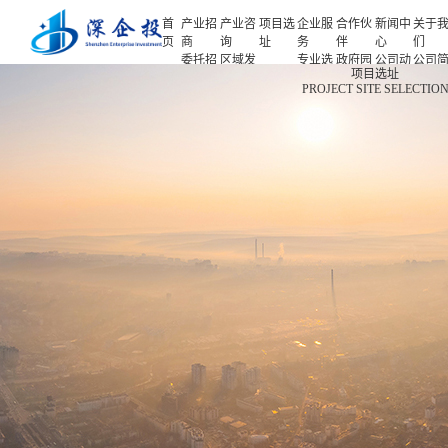
首
产业招
产业咨
项目选
企业服
合作伙
新闻中
关于
页
商
询
址
务
伴
心
们
委托招
区域发
专业选
政府园
公司动
公司
首页
项目选址
商
展规划
址
区
态
介
PROJECT SITE SELECTIO
产业招商
招商策
产业规
项目申
企业客
产业观
人力
略
划
报
户
察
源
产业咨询
招商办
园区规
投融资
行业协
联系
会
划
服务
会
们
项目选址
招商培
策划包
基金公
企业服务
训
装
司
园区运
项目评
合作伙伴
营
估
新闻中心
专题研
究
关于我们
深企投产业研究院