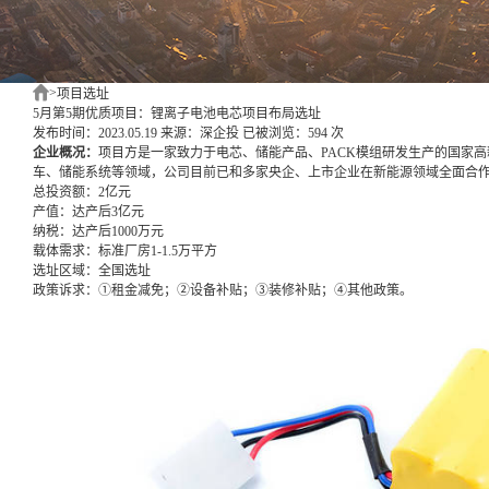
>
项目选址
5月第5期优质项目：锂离子电池电芯项目布局选址
发布时间：2023.05.19
来源：深企投
已被浏览：594 次
企业概况：
项目方是一家致力于电芯、储能产品、PACK模组研发生产的国家
车、储能系统等领域，公司目前已和多家央企、上市企业在新能源领域全面合
总投资额：
2亿元
产值：
达产后3亿元
纳税：
达产后1000万元
载体需求：
标准厂房1-1.5万平方
选址区域：
全国选址
政策诉求：
①租金减免；②设备补贴；③装修补贴；④其他政策。