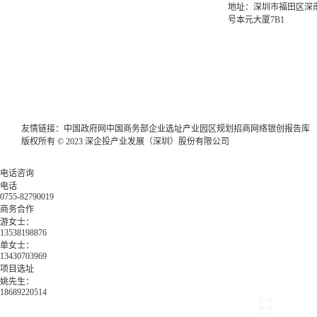
地址：深圳市福田区深南
号本元大厦7B1
友情链接：
中国政府网
中国商务部
企业选址
产业园区规划
招商网络
银创报告库
版权所有 © 2023 深企投产业发展（深圳）股份有限公司
电话咨询
电话
0755-82790019
商务合作
游女士：
13538198876
单女士：
13430703969
项目选址
姚先生：
18689220514