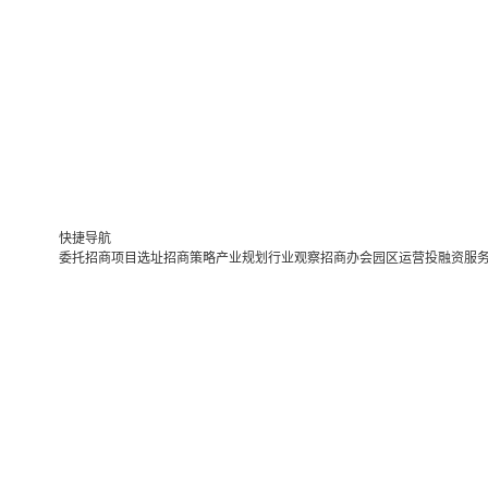
快捷导航
委托招商
项目选址
招商策略
产业规划
行业观察
招商办会
园区运营
投融资服