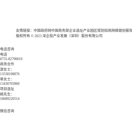
友情链接：
中国政府网
中国商务部
企业选址
产业园区规划
招商网络
银创报
版权所有 © 2023 深企投产业发展（深圳）股份有限公司
电话咨询
电话
0755-82790019
商务合作
游女士：
13538198876
单女士：
13430703969
项目选址
姚先生：
18689220514
微信咨询