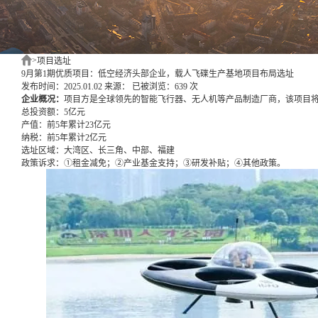
>
项目选址
9月第1期优质项目：低空经济头部企业，载人飞碟生产基地项目布局选址
发布时间：2025.01.02
来源：
已被浏览：639 次
企业概况：
项目方是全球领先的智能飞行器、无人机等产品制造厂商，该项目将
总投资额：
5亿元
产值：
前5年累计23亿元
纳税：
前5年累计2亿元
选址区域：
大湾区、长三角、中部、福建
政策诉求：
①租金减免；②产业基金支持；③研发补贴；④其他政策。