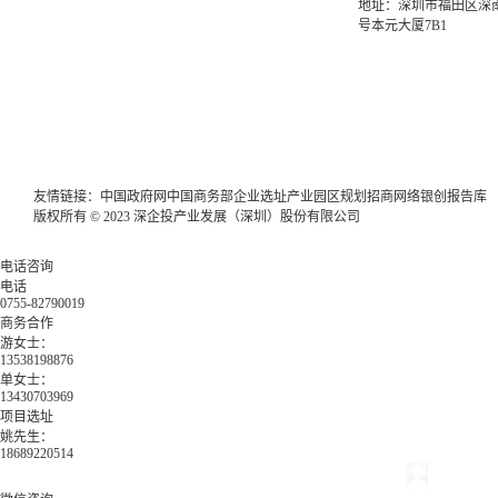
地址：深圳市福田区深南
号本元大厦7B1
友情链接：
中国政府网
中国商务部
企业选址
产业园区规划
招商网络
银创报告库
版权所有 © 2023 深企投产业发展（深圳）股份有限公司
电话咨询
电话
0755-82790019
商务合作
游女士：
13538198876
单女士：
13430703969
项目选址
姚先生：
18689220514