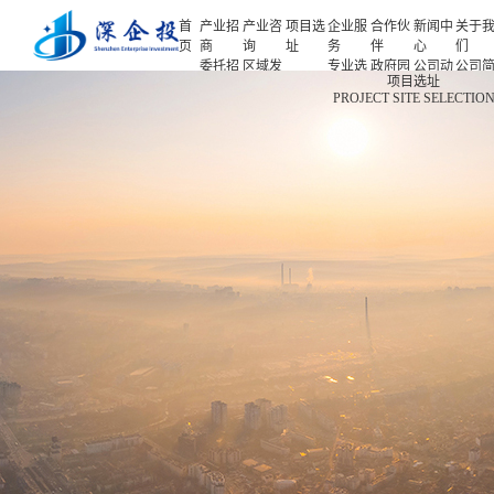
首
产业招
产业咨
项目选
企业服
合作伙
新闻中
关于
页
商
询
址
务
伴
心
们
委托招
区域发
专业选
政府园
公司动
公司
首页
项目选址
商
展规划
址
区
态
介
PROJECT SITE SELECTIO
产业招商
招商策
产业规
项目申
企业客
产业观
人力
略
划
报
户
察
源
产业咨询
招商办
园区规
投融资
行业协
联系
会
划
服务
会
们
项目选址
招商培
策划包
基金公
企业服务
训
装
司
园区运
项目评
合作伙伴
营
估
新闻中心
专题研
究
关于我们
深企投产业研究院