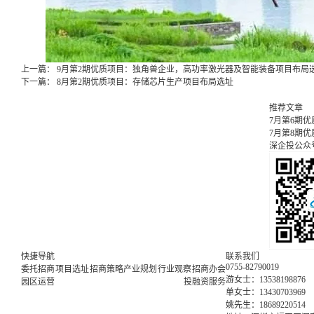
上一篇：
9月第2期优质项目：独角兽企业，高功率激光器及智能装备项目布局
下一篇：
8月第2期优质项目：存储芯片生产项目布局选址
推荐文章
7月第6期
7月第8期
深企投公众
快捷导航
联系我们
0755-82790019
委托招商
项目选址
招商策略
产业规划
行业观察
招商办会
游女士：13538198876
园区运营
投融资服务
单女士：13430703969
姚先生：18689220514