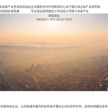
业招商
产业咨询
项目选址
企业服务
合作伙伴
新闻中心
关于我们
深企投产业研究院
托招商
区域发展
专业选址
政府园区
公司动态
公司简介
未来产业
商策略
规划
项目申报
企业客户
产业观察
人力资源
新一代信息基础设
项目选址
PROJECT SITE SELECTION
商办会
产业规划
投融资服
行业协会
联系我们
施
商培训
园区规划
务
基金公司
新一代智能终端
区运营
策划包装
半导体与集成电路
项目评估
新型元器件
专题研究
航空航天
新能源
新能源汽车
新材料
生物医药
高端装备
现代消费
现代服务业
的高科技企业，公司是诸多国内外知名电子雾化企业的合作伙伴。该项目将建设多条