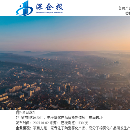
首页
产
委
招
首页
招
产业招商
招
产业咨询
园
项目选址
企业服务
合作伙伴
新闻中心
关于我们
深企投产业研究院
>
项目选址
7月第7期优质项目：电子雾化产品智能制造项目布局选址
发布时间：2025.01.02
来源：
已被浏览：530 次
企业概况：
项目方是一家专注于陶瓷雾化产品、高分子棉雾化产品研发生产