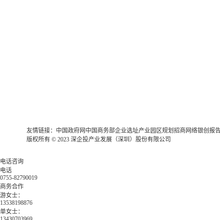
友情链接：
中国政府网
中国商务部
企业选址
产业园区规划
招商网络
银创报
版权所有 © 2023 深企投产业发展（深圳）股份有限公司
电话咨询
电话
0755-82790019
商务合作
游女士：
13538198876
单女士：
13430703969