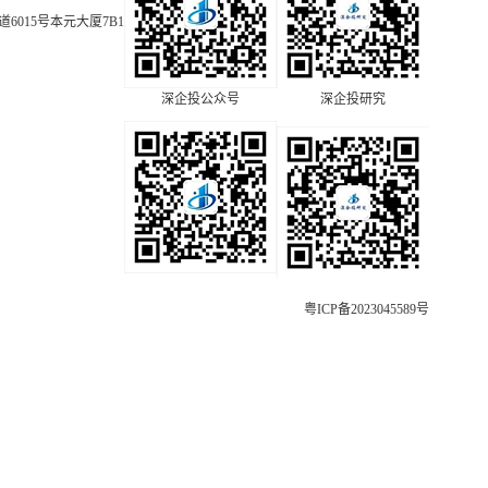
015号本元大厦7B1
深企投公众号
深企投研究
粤ICP备2023045589号