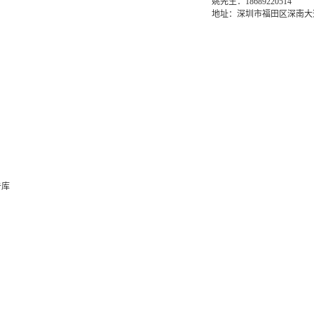
姚先生：18689220514
地址：深圳市福田区深南大道6
告库