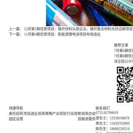
上一篇：
12月第1期优质项目：玻纤材料头部企业，玻纤复合材料光伏边框项
下一篇：
11月第4期优质项目：新能源锂电池项目布局选址
推荐文章
7月第6期
7月第8期
深企投公众
快捷导航
联系我们
0755-82790019
委托招商
项目选址
招商策略
产业规划
行业观察
招商办会
游女士：13538198876
园区运营
投融资服务
单女士：13430703969
姚先生：18689220514