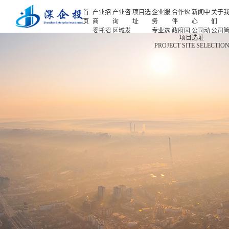
首
产业招
产业咨
项目选
企业服
合作伙
新闻中
关于
页
商
询
址
务
伴
心
们
委托招
区域发
专业选
政府园
公司动
公司
首页
项目选址
商
展规划
址
区
态
介
PROJECT SITE SELECTIO
产业招商
招商策
产业规
项目申
企业客
产业观
人力
略
划
报
户
察
源
产业咨询
招商办
园区规
投融资
行业协
联系
会
划
服务
会
们
项目选址
招商培
策划包
基金公
企业服务
训
装
司
园区运
项目评
合作伙伴
营
估
新闻中心
专题研
究
关于我们
深企投产业研究院