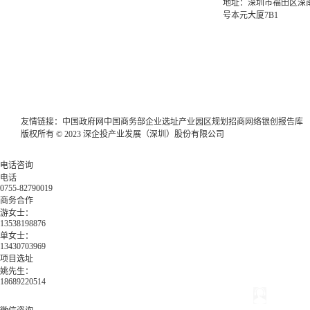
地址：深圳市福田区深南
号本元大厦7B1
友情链接：
中国政府网
中国商务部
企业选址
产业园区规划
招商网络
银创报告库
版权所有 © 2023 深企投产业发展（深圳）股份有限公司
电话咨询
电话
0755-82790019
商务合作
游女士：
13538198876
单女士：
13430703969
项目选址
姚先生：
18689220514