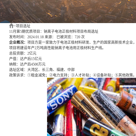
>
项目选址
11月第5期优质项目：钠离子电池正极材料项目布局选址
发布时间：2024.01.18
来源：
已被浏览：720 次
企业概况：
项目方是一家致力于电池正极材料研发、生产的国家高新技术企业
项目将建设年产2万吨高性能钠离子电池用正极材料生产线。
总投资额：
2亿元
产值：
达产后15亿元
纳税：
达产后4500万元
选址区域：
大湾区、长三角、福建、中部
政策诉求：
①租金减免；②电力支持；③人才补贴；④设备补贴；⑤其他政策