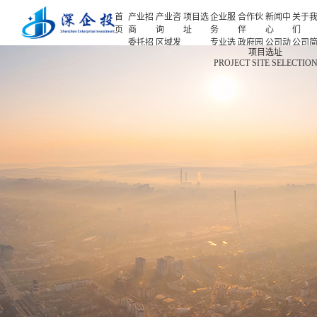
首
产业招
产业咨
项目选
企业服
合作伙
新闻中
关于
页
商
询
址
务
伴
心
们
委托招
区域发
专业选
政府园
公司动
公司
首页
项目选址
商
展规划
址
区
态
介
PROJECT SITE SELECTIO
产业招商
招商策
产业规
项目申
企业客
产业观
人力
略
划
报
户
察
源
产业咨询
招商办
园区规
投融资
行业协
联系
会
划
服务
会
们
项目选址
招商培
策划包
基金公
企业服务
训
装
司
园区运
项目评
合作伙伴
营
估
新闻中心
专题研
究
关于我们
深企投产业研究院