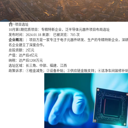
>
项目选址
10月第1期优质项目：专精特新企业，泛半导体元器件项目布局选址
发布时间：2024.01.18
来源：
已被浏览：705 次
企业概况：
：项目方是一家专注于电子元器件研发、生产的专精特新企业，深
名企业建立了深度合作。
总投资额：
2亿元
产值：
达产后4亿元
纳税：
达产后1200万元
选址区域：
长三角、中部、福建、江西
政策诉求：
①租金减免；②设备补贴；③供应链金融支持；④洁净车间装修补