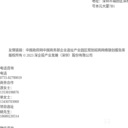
地址：深圳市福田区深南
号本元大厦7B1
友情链接：
中国政府网
中国商务部
企业选址
产业园区规划
招商网络
银创报告库
版权所有 © 2023 深企投产业发展（深圳）股份有限公司
电话咨询
电话
0755-82790019
商务合作
游女士：
13538198876
单女士：
13430703969
项目选址
姚先生：
18689220514