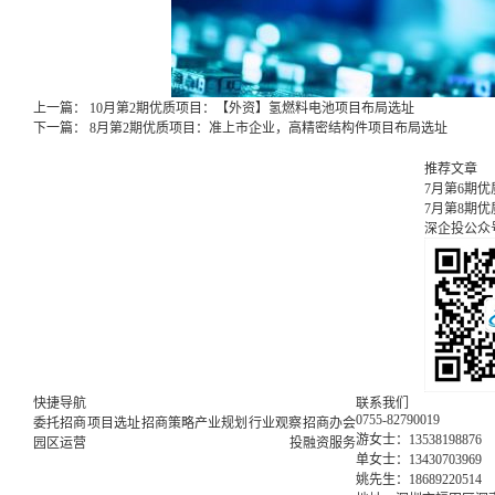
上一篇：
10月第2期优质项目：【外资】氢燃料电池项目布局选址
下一篇：
8月第2期优质项目：准上市企业，高精密结构件项目布局选址
推荐文章
7月第6期
7月第8期
深企投公众
快捷导航
联系我们
0755-82790019
委托招商
项目选址
招商策略
产业规划
行业观察
招商办会
游女士：13538198876
园区运营
投融资服务
单女士：13430703969
姚先生：18689220514