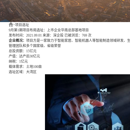
>
项目选址
9月第1期项目布局选址：上市企业华南总部基地项目
发布时间：2021.09.01
来源：深企投
已被浏览：769 次
企业概况：
项目方是一家致力于智能家居、智能机器人等智能制造领域研发、生
管理团队和多个国家级、省级荣誉
总投资额：
15亿元
产值：
达产后30亿元
纳税：
1亿元
载体需求：
土地100亩
选址区域：
大湾区