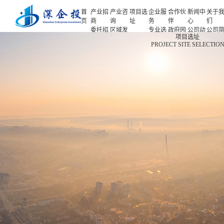
首
产业招
产业咨
项目选
企业服
合作伙
新闻中
关于
页
商
询
址
务
伴
心
们
委托招
区域发
专业选
政府园
公司动
公司
首页
项目选址
商
展规划
址
区
态
介
PROJECT SITE SELECTIO
产业招商
招商策
产业规
项目申
企业客
产业观
人力
略
划
报
户
察
源
产业咨询
招商办
园区规
投融资
行业协
联系
会
划
服务
会
们
项目选址
招商培
策划包
基金公
企业服务
训
装
司
园区运
项目评
合作伙伴
营
估
新闻中心
专题研
究
关于我们
深企投产业研究院