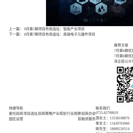
上一篇：
9月第1期项目布局选址：智能产业项目
下一篇：
8月第7期项目布局选址：高端电子元器件项目
推荐文章
7月第6期
7月第8期
深企投公众
快捷导航
联系我们
0755-82790019
委托招商
项目选址
招商策略
产业规划
行业观察
招商办会
游女士：13538198876
园区运营
投融资服务
单女士：13430703969
姚先生：18689220514