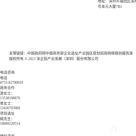
地址：深圳市福田区深南
号本元大厦7B1
友情链接：
中国政府网
中国商务部
企业选址
产业园区规划
招商网络
银创报告库
版权所有 © 2023 深企投产业发展（深圳）股份有限公司
电话咨询
电话
0755-82790019
商务合作
游女士：
13538198876
单女士：
13430703969
项目选址
姚先生：
18689220514