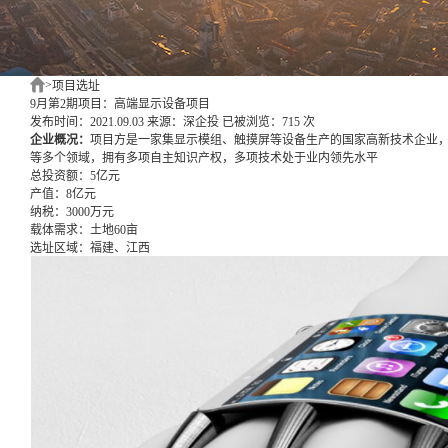
>
项目选址
9月第2期项目：高端显示设备项目
发布时间：2021.09.03
来源：深企投
已被浏览：715 次
企业概况：
项目方是一家集显示模组、触摸屏等设备生产的国家高新技术企业
等多个领域，拥有多项自主知识产权，多项技术处于业内领先水平
总投资额：
5亿元
产值：
8亿元
纳税：
3000万元
载体需求：
土地60亩
选址区域：
福建、江西