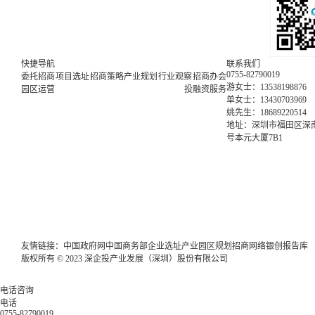
快捷导航
联系我们
0755-82790019
委托招商
项目选址
招商策略
产业规划
行业观察
招商办会
游女士：13538198876
园区运营
投融资服务
单女士：13430703969
姚先生：18689220514
地址：深圳市福田区深南
号本元大厦7B1
友情链接：
中国政府网
中国商务部
企业选址
产业园区规划
招商网络
银创报告库
版权所有 © 2023 深企投产业发展（深圳）股份有限公司
电话咨询
电话
0755-82790019