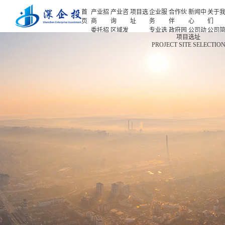
首
产业招
产业咨
项目选
企业服
合作伙
新闻中
关于
页
商
询
址
务
伴
心
们
委托招
区域发
专业选
政府园
公司动
公司
首页
项目选址
商
展规划
址
区
态
介
PROJECT SITE SELECTIO
产业招商
招商策
产业规
项目申
企业客
产业观
人力
略
划
报
户
察
源
产业咨询
招商办
园区规
投融资
行业协
联系
会
划
服务
会
们
项目选址
招商培
策划包
基金公
企业服务
训
装
司
园区运
项目评
合作伙伴
营
估
新闻中心
专题研
究
关于我们
深企投产业研究院