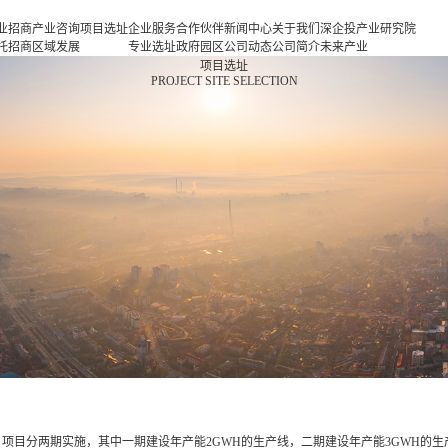
业招商
产业咨询
项目选址
企业服务
合作伙伴
新闻中心
关于我们
深企投产业研究院
托招商
区域发展
专业选址
政府园区
公司动态
公司简介
未来产业
商策略
规划
项目申报
企业客户
产业观察
人力资源
新一代信息基础设
项目选址
PROJECT SITE SELECTION
商办会
产业规划
投融资服
行业协会
联系我们
施
商培训
园区规划
务
基金公司
新一代智能终端
区运营
策划包装
半导体与集成电路
项目评估
新型元器件
专题研究
航空航天
新能源
新能源汽车
新材料
生物医药
高端装备
现代消费
现代服务业
项目分两期实施，其中一期建设年产能2GWH的生产线，二期建设年产能3GWH的生