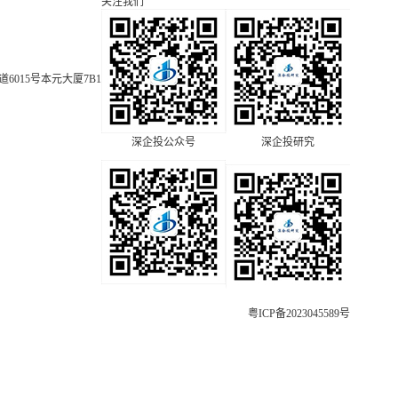
关注我们
015号本元大厦7B1
深企投公众号
深企投研究
粤ICP备2023045589号