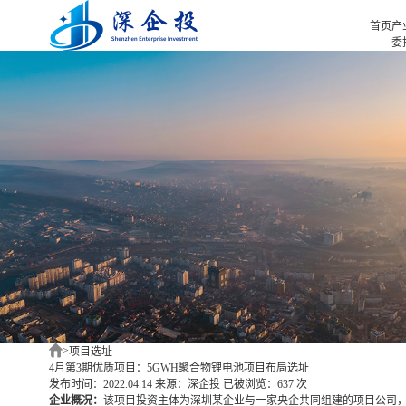
首页
产
委
招
首页
招
产业招商
招
产业咨询
园
项目选址
企业服务
合作伙伴
新闻中心
关于我们
深企投产业研究院
>
项目选址
4月第3期优质项目：5GWH聚合物锂电池项目布局选址
发布时间：2022.04.14
来源：深企投
已被浏览：637 次
企业概况：
该项目投资主体为深圳某企业与一家央企共同组建的项目公司，