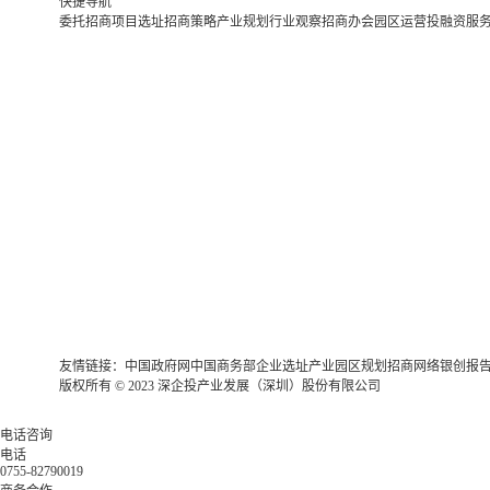
快捷导航
委托招商
项目选址
招商策略
产业规划
行业观察
招商办会
园区运营
投融资服
友情链接：
中国政府网
中国商务部
企业选址
产业园区规划
招商网络
银创报
版权所有 © 2023 深企投产业发展（深圳）股份有限公司
电话咨询
电话
0755-82790019