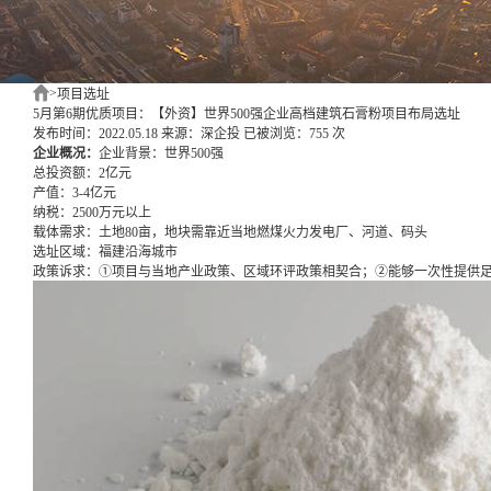
>
项目选址
5月第6期优质项目：【外资】世界500强企业高档建筑石膏粉项目布局选址
发布时间：2022.05.18
来源：深企投
已被浏览：755 次
企业概况：
企业背景：世界500强
总投资额：
2亿元
产值：
3-4亿元
纳税：
2500万元以上
载体需求：
土地80亩，地块需靠近当地燃煤火力发电厂、河道、码头
选址区域：
福建沿海城市
政策诉求：
①项目与当地产业政策、区域环评政策相契合；②能够一次性提供