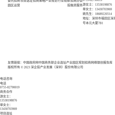
0755-82790019
委托招商
项目选址
招商策略
产业规划
行业观察
招商办会
游女士：13538198876
园区运营
投融资服务
单女士：13430703969
姚先生：18689220514
地址：深圳市福田区深南
号本元大厦7B1
友情链接：
中国政府网
中国商务部
企业选址
产业园区规划
招商网络
银创报告库
版权所有 © 2023 深企投产业发展（深圳）股份有限公司
电话咨询
电话
0755-82790019
商务合作
游女士：
13538198876
单女士：
13430703969
项目选址