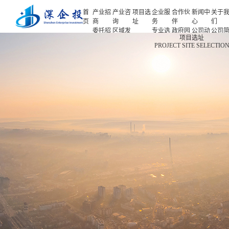
首
产业招
产业咨
项目选
企业服
合作伙
新闻中
关于
页
商
询
址
务
伴
心
们
委托招
区域发
专业选
政府园
公司动
公司
首页
项目选址
商
展规划
址
区
态
介
PROJECT SITE SELECTIO
产业招商
招商策
产业规
项目申
企业客
产业观
人力
略
划
报
户
察
源
产业咨询
招商办
园区规
投融资
行业协
联系
会
划
服务
会
们
项目选址
招商培
策划包
基金公
企业服务
训
装
司
园区运
项目评
合作伙伴
营
估
新闻中心
专题研
究
关于我们
深企投产业研究院