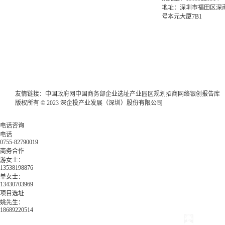
地址：深圳市福田区深南
号本元大厦7B1
友情链接：
中国政府网
中国商务部
企业选址
产业园区规划
招商网络
银创报告库
版权所有 © 2023 深企投产业发展（深圳）股份有限公司
电话咨询
电话
0755-82790019
商务合作
游女士：
13538198876
单女士：
13430703969
项目选址
姚先生：
18689220514