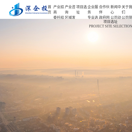
首
产业招
产业咨
项目选
企业服
合作伙
新闻中
关于
页
商
询
址
务
伴
心
们
委托招
区域发
专业选
政府园
公司动
公司
首页
项目选址
商
展规划
址
区
态
介
PROJECT SITE SELECTIO
产业招商
招商策
产业规
项目申
企业客
产业观
人力
略
划
报
户
察
源
产业咨询
招商办
园区规
投融资
行业协
联系
会
划
服务
会
们
项目选址
招商培
策划包
基金公
企业服务
训
装
司
园区运
项目评
合作伙伴
营
估
新闻中心
专题研
究
关于我们
深企投产业研究院