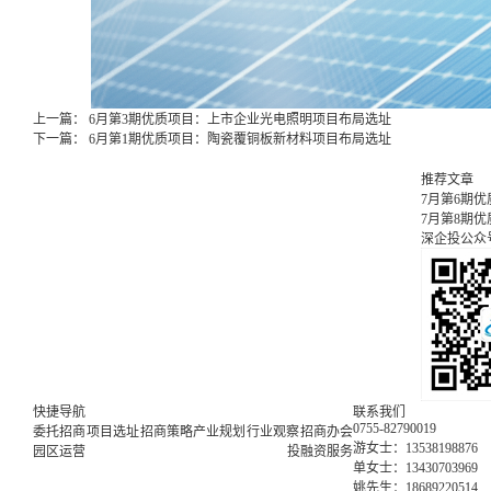
上一篇：
6月第3期优质项目：上市企业光电照明项目布局选址
下一篇：
6月第1期优质项目：陶瓷覆铜板新材料项目布局选址
推荐文章
7月第6期
7月第8期
深企投公众
快捷导航
联系我们
0755-82790019
委托招商
项目选址
招商策略
产业规划
行业观察
招商办会
游女士：13538198876
园区运营
投融资服务
单女士：13430703969
姚先生：18689220514