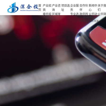
首
产业招
产业咨
项目选
企业服
合作伙
新闻中
关于
页
商
询
址
务
伴
心
们
委托招
区域发
专业选
政府园
公司动
公司
首页
新闻中心
商
展规划
址
区
态
介
NEWS CENTER
产业招商
招商策
产业规
项目申
企业客
产业观
人力
略
划
报
户
察
源
产业咨询
招商办
园区规
投融资
行业协
联系
会
划
服务
会
们
项目选址
招商培
策划包
基金公
企业服务
训
装
司
园区运
项目评
合作伙伴
营
估
新闻中心
专题研
究
关于我们
深企投产业研究院