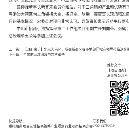
聂仰禄董事长听完宋委员介绍后，对于三角镇的产业和优势有
粤港澳大湾区为三角镇招大商、招好商。随后，聂董事长现场精准
目的基本情况。宋委员对项目非常认可。聂董事长表示近期争取落
中山市招商引资指挥部第二工作组项目部副主任刘向荣、张鹤
总经理单玉荣等参加上述会议。
上一篇：
【政府来访】北京大兴区、成都新都区等多地部门招商领导莅临深企
下一篇：
苹果的两难困境与芯片战争
推荐文章
【项目动态】
深企投公众号
快捷导航
联系我们
0755-82790019
委托招商
项目选址
招商策略
产业规划
行业观察
招商办会