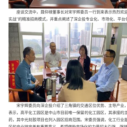
座谈交流中，聂仰禄董事长对宋宇辉委员一行到来表示热烈欢迎
实战”的精准招商模式，并重点阐述了深企投专业化、市场化、平台化
宋宇辉委员向深企投介绍了三角镇的交通区位优势、主导产业
表示，高平化工园区是中山市目前唯一保留的化工园区，其承接的
药，其中光刻胶项目也列入园区招商范围。宋委员强调，化工行业
区的产业链完善有重要意义，希望借助市场化的力量招大引强，强