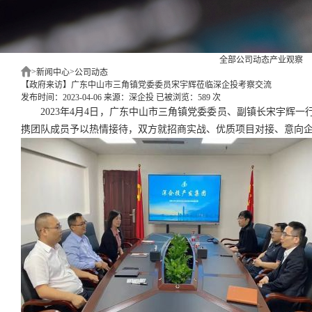
全部
公司动态
产业观察
>
>
新闻中心
公司动态
【政府来访】广东中山市三角镇党委委员宋宇辉莅临深企投考察交流
发布时间：2023-04-06
来源：深企投
已被浏览：589 次
2023年4月4日，广东中山市三角镇党委委员、副镇长宋宇辉
携团队成员予以热情接待，双方就招商实战、优质项目对接、意向