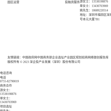
游女士：13538198876
园区运营
投融资服务
单女士：13430703969
姚先生：18689220514
地址：深圳市福田区深南
号本元大厦7B1
友情链接：
中国政府网
中国商务部
企业选址
产业园区规划
招商网络
银创报告库
版权所有 © 2023 深企投产业发展（深圳）股份有限公司
电话咨询
电话
0755-82790019
商务合作
游女士：
13538198876
单女士：
13430703969
项目选址