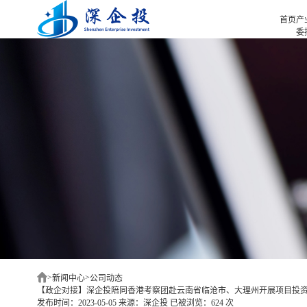
首页
产
委
招
首页
招
产业招商
招
产业咨询
园
项目选址
企业服务
合作伙伴
新闻中心
关于我们
深企投产业研究院
>
>
新闻中心
公司动态
【政企对接】深企投陪同香港考察团赴云南省临沧市、大理州开展项目投
发布时间：2023-05-05
来源：深企投
已被浏览：624 次