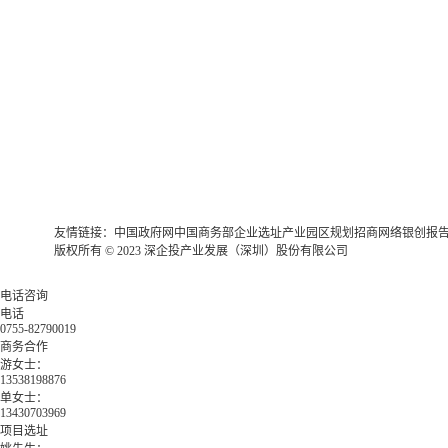
友情链接：
中国政府网
中国商务部
企业选址
产业园区规划
招商网络
银创报
版权所有 © 2023 深企投产业发展（深圳）股份有限公司
电话咨询
电话
0755-82790019
商务合作
游女士：
13538198876
单女士：
13430703969
项目选址