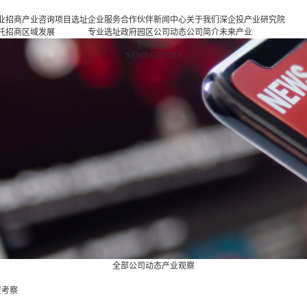
业招商
产业咨询
项目选址
企业服务
合作伙伴
新闻中心
关于我们
深企投产业研究院
托招商
区域发展
专业选址
政府园区
公司动态
公司简介
未来产业
商策略
规划
项目申报
企业客户
产业观察
人力资源
新一代信息基础设
新闻中心
NEWS CENTER
商办会
产业规划
投融资服
行业协会
联系我们
施
商培训
园区规划
务
基金公司
新一代智能终端
区运营
策划包装
半导体与集成电路
项目评估
新型元器件
专题研究
航空航天
新能源
新能源汽车
新材料
生物医药
高端装备
现代消费
现代服务业
全部
公司动态
产业观察
资考察