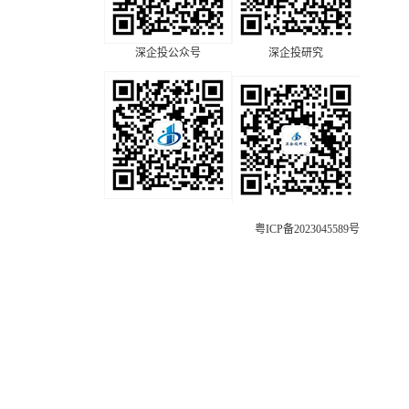
深企投公众号
深企投研究
粤ICP备2023045589号